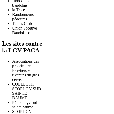
Judo Club
bandolais
la Trace
Randonneurs
pédestres
Tennis Club
Union Sportive
Bandolaise
Les sites contre
la LGV PACA
Associations des
propriétaires
forestiers et
riverains du gros
cerveau
COLLECTIF
STOP LGV SUD
SAINTE
BAUME
Pétition lgv sud
sainte baume
STOP LGV