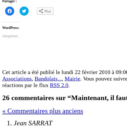
Partager :
Cliquez
Cliquez
Plus
pour
pour
partager
partager
sur
sur
Facebook(ouvre
Twitter(ouvre
dans
dans
WordPress:
une
une
nouvelle
nouvelle
chargement…
fenêtre)
fenêtre)
Cet article a été publié le lundi 22 février 2010 à 09:0
Associations
,
Bandolais...
,
Mairie
. Vous pouvez suivre
réactions par le flux
RSS 2.0
.
26 commentaires sur “Maintenant, il faut
« Commentaires plus anciens
Jean SARRAT