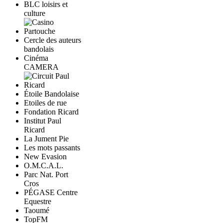
BLC loisirs et
culture
Cercle des auteurs
bandolais
Cinéma
CAMERA
Étoile Bandolaise
Etoiles de rue
Fondation Ricard
Institut Paul
Ricard
La Jument Pie
Les mots passants
New Evasion
O.M.C.A.L.
Parc Nat. Port
Cros
PÉGASE Centre
Equestre
Taoumé
TopFM