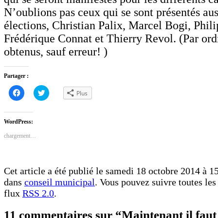
N’oublions pas ceux qui se sont présentés aus
élections, Christian Palix, Marcel Bogi, Phil
Frédérique Connat et Thierry Revol. (Par ordr
obtenus, sauf erreur! )
Partager :
Cliquez
Cliquez
Plus
pour
pour
partager
partager
sur
sur
Facebook(ouvre
Twitter(ouvre
dans
dans
WordPress:
une
une
nouvelle
nouvelle
chargement…
fenêtre)
fenêtre)
Cet article a été publié le samedi 18 octobre 2014 à 15
dans
conseil municipal
. Vous pouvez suivre toutes les 
flux
RSS 2.0
.
11 commentaires sur “Maintenant il faut 