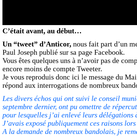
C’était avant, au début…
Un “tweet” d’Anticor,
nous fait part d’un m
Paul Joseph publié sur sa page Facebook.
Vous êtes quelques uns à n’avoir pas de com
encore moins de compte Tweeter.
Je vous reproduis donc ici le message du Mai
répond aux interrogations de nombreux bando
Les divers échos qui ont suivi le conseil mun
septembre dernier, ont pu omettre de répercut
pour lesquelles j’ai enlevé leurs délégations 
J’avais exposé publiquement ces raisons lors 
A la demande de nombreux bandolais, je reme