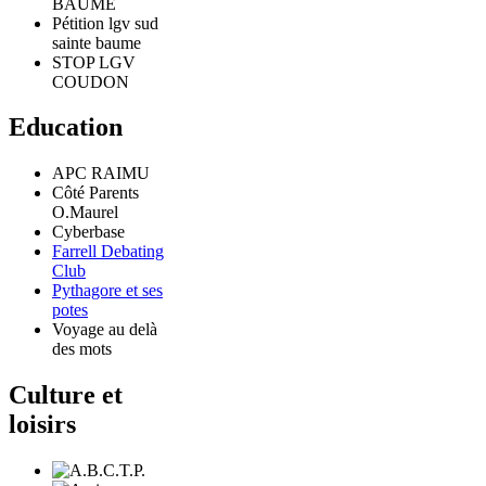
BAUME
Pétition lgv sud
sainte baume
STOP LGV
COUDON
Education
APC RAIMU
Côté Parents
O.Maurel
Cyberbase
Farrell Debating
Club
Pythagore et ses
potes
Voyage au delà
des mots
Culture et
loisirs