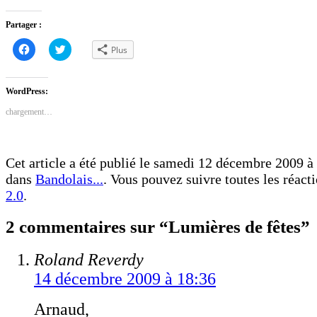
Partager :
Cliquez
Cliquez
Plus
pour
pour
partager
partager
sur
sur
Facebook(ouvre
Twitter(ouvre
dans
dans
WordPress:
une
une
nouvelle
nouvelle
chargement…
fenêtre)
fenêtre)
Cet article a été publié le samedi 12 décembre 2009 à 
dans
Bandolais...
. Vous pouvez suivre toutes les réact
2.0
.
2 commentaires sur “Lumières de fêtes”
Roland Reverdy
14 décembre 2009 à 18:36
Arnaud,