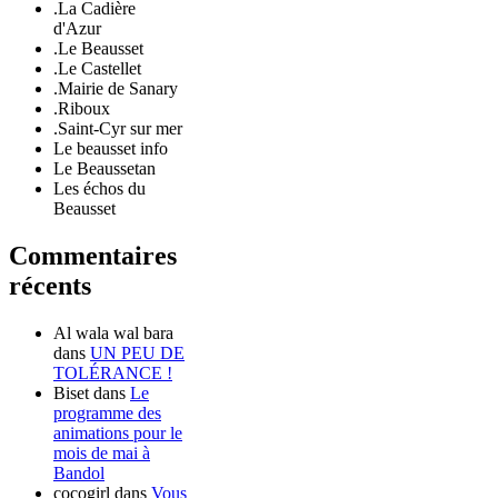
.La Cadière
d'Azur
.Le Beausset
.Le Castellet
.Mairie de Sanary
.Riboux
.Saint-Cyr sur mer
Le beausset info
Le Beaussetan
Les échos du
Beausset
Commentaires
récents
Al wala wal bara
dans
UN PEU DE
TOLÉRANCE !
Biset
dans
Le
programme des
animations pour le
mois de mai à
Bandol
cocogirl
dans
Vous