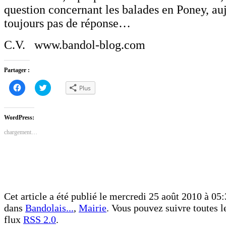
question concernant les balades en Poney, auj
toujours pas de réponse…
C.V. www.bandol-blog.com
Partager :
Cliquez
Cliquez
Plus
pour
pour
partager
partager
sur
sur
Facebook(ouvre
Twitter(ouvre
dans
dans
WordPress:
une
une
nouvelle
nouvelle
chargement…
fenêtre)
fenêtre)
Cet article a été publié le mercredi 25 août 2010 à 05:
dans
Bandolais...
,
Mairie
. Vous pouvez suivre toutes le
flux
RSS 2.0
.