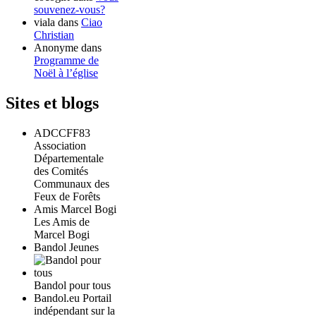
souvenez-vous?
viala
dans
Ciao
Christian
Anonyme
dans
Programme de
Noël à l’église
Sites et blogs
ADCCFF83
Association
Départementale
des Comités
Communaux des
Feux de Forêts
Amis Marcel Bogi
Les Amis de
Marcel Bogi
Bandol Jeunes
Bandol pour tous
Bandol.eu Portail
indépendant sur la