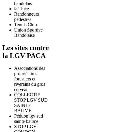
bandolais
la Trace
Randonneurs
pédestres
Tennis Club
Union Sportive
Bandolaise
Les sites contre
la LGV PACA
Associations des
propriétaires
forestiers et
riverains du gros
cerveau
COLLECTIF
STOP LGV SUD
SAINTE
BAUME
Pétition lgv sud
sainte baume
STOP LGV
COUDON