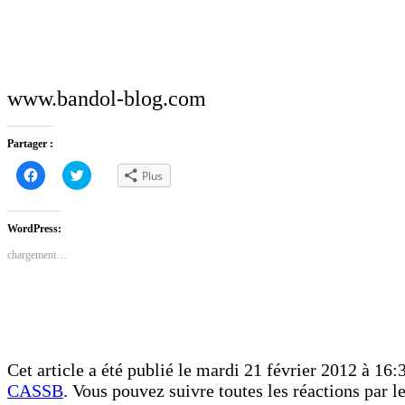
www.bandol-blog.com
Partager :
Cliquez
Cliquez
Plus
pour
pour
partager
partager
sur
sur
Facebook(ouvre
Twitter(ouvre
dans
dans
WordPress:
une
une
nouvelle
nouvelle
chargement…
fenêtre)
fenêtre)
Cet article a été publié le mardi 21 février 2012 à 16:3
CASSB
. Vous pouvez suivre toutes les réactions par l