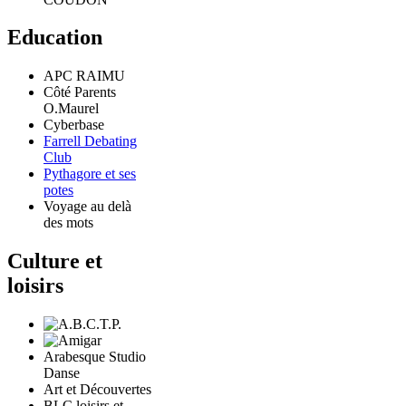
Education
APC RAIMU
Côté Parents
O.Maurel
Cyberbase
Farrell Debating
Club
Pythagore et ses
potes
Voyage au delà
des mots
Culture et
loisirs
Arabesque Studio
Danse
Art et Découvertes
BLC loisirs et