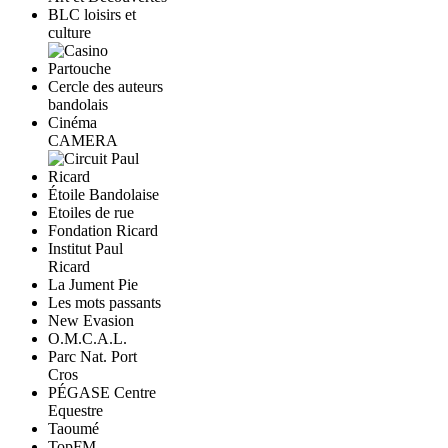
BLC loisirs et
culture
Cercle des auteurs
bandolais
Cinéma
CAMERA
Étoile Bandolaise
Etoiles de rue
Fondation Ricard
Institut Paul
Ricard
La Jument Pie
Les mots passants
New Evasion
O.M.C.A.L.
Parc Nat. Port
Cros
PÉGASE Centre
Equestre
Taoumé
TopFM