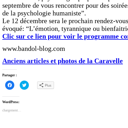
septembre de vous rencontrer pour des soirées
de la psychologie humaniste”.
Le 12 décembre sera le prochain rendez-vou
évoqué: “L’émotion, tyrannique ou bienfait
Clic sur ce lien pour voir le programme co
www.bandol-blog.com
Anciens articles et photos de la Caravelle
Partager :
Cliquez
Cliquez
Plus
pour
pour
partager
partager
sur
sur
Facebook(ouvre
Twitter(ouvre
dans
dans
WordPress:
une
une
nouvelle
nouvelle
chargement…
fenêtre)
fenêtre)