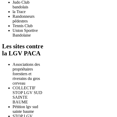
Judo Club
bandolais
la Trace
Randonneurs
pédestres
Tennis Club
Union Sportive
Bandolaise
Les sites contre
la LGV PACA
Associations des
propriétaires
forestiers et
riverains du gros
cerveau
COLLECTIF
STOP LGV SUD
SAINTE
BAUME
Pétition lgv sud
sainte baume
STOP LGV