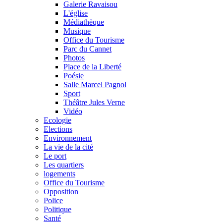
Galerie Ravaisou
L'église
Médiathèque
Musique
Office du Tourisme
Parc du Cannet
Photos
Place de la Liberté
Poésie
Salle Marcel Pagnol
Sport
Théâtre Jules Verne
Vidéo
Ecologie
Elections
Environnement
La vie de la cité
Le port
Les quartiers
logements
Office du Tourisme
Opposition
Police
Politique
Santé