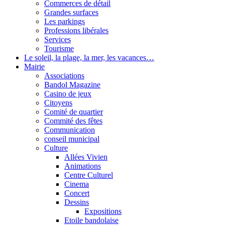
Commerces de détail
Grandes surfaces
Les parkings
Professions libérales
Services
Tourisme
Le soleil, la plage, la mer, les vacances…
Mairie
Associations
Bandol Magazine
Casino de jeux
Citoyens
Comité de quartier
Commité des fêtes
Communication
conseil municipal
Culture
Allées Vivien
Animations
Centre Culturel
Cinema
Concert
Dessins
Expositions
Etoile bandolaise