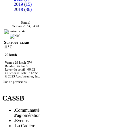
2019 (15)
2018 (36)
Bandol
25 mars 2023, 04:41
Surtout clair
11°C
29 km/h
Vents : 29 km/h NW
Rafales : 47 km/h
Lever du soleil : 06:32
Coucher du soleil : 18:55
© 2023 AccuWeather, Inc.
Plus de prévisions...
CASSB
.Communauté
d'aglomération
.Evenos
.La Cadière