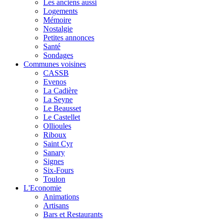
Les anciens aussi
Logements
Mémoire
Nostalgie
Petites annonces
Santé
Sondages
Communes voisines
CASSB
Evenos
La Cadière
La Seyne
Le Beausset
Le Castellet
Ollioules
Riboux
Saint Cyr
Sanary
Signes
Six-Fours
Toulon
L'Economie
Animations
Artisans
Bars et Restaurants