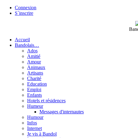
Connexion
S´inscrire
Band
Accueil
Bandolais…
Ados
Amitié
Amour
Animaux
Artisans
Charité
Education
Emploi
Enfants
Hotels et résidences
Humeur
Messages d'internautes
Humour
Infos
Internet
Je vis à Bandol