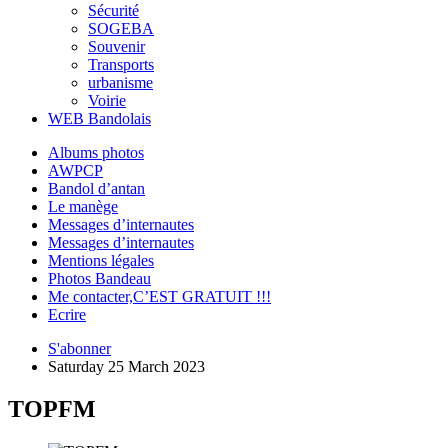
Sécurité
SOGEBA
Souvenir
Transports
urbanisme
Voirie
WEB Bandolais
Albums photos
AWPCP
Bandol d’antan
Le manège
Messages d’internautes
Messages d’internautes
Mentions légales
Photos Bandeau
Me contacter,C’EST GRATUIT !!!
Ecrire
S'abonner
Saturday 25 March 2023
TOPFM