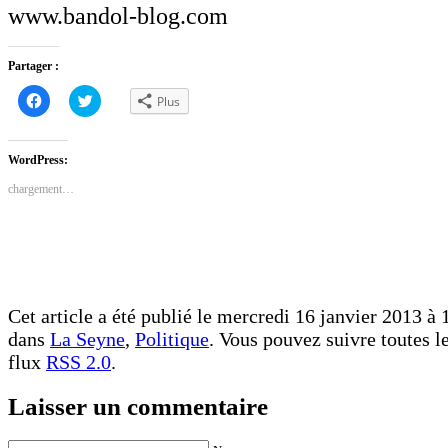
www.bandol-blog.com
Partager :
Cliquez
Cliquez
Plus
pour
pour
partager
partager
sur
sur
Facebook(ouvre
Twitter(ouvre
dans
dans
WordPress:
une
une
nouvelle
nouvelle
chargement…
fenêtre)
fenêtre)
Cet article a été publié le mercredi 16 janvier 2013 à 1
dans
La Seyne
,
Politique
. Vous pouvez suivre toutes le
flux
RSS 2.0
.
Laisser un commentaire