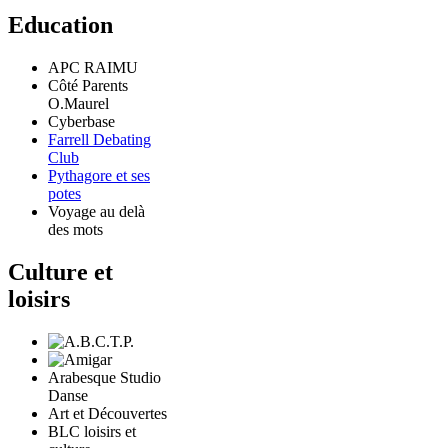
Education
APC RAIMU
Côté Parents
O.Maurel
Cyberbase
Farrell Debating
Club
Pythagore et ses
potes
Voyage au delà
des mots
Culture et
loisirs
Arabesque Studio
Danse
Art et Découvertes
BLC loisirs et