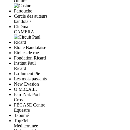
culture
Cercle des auteurs
bandolais
Cinéma
CAMERA
Étoile Bandolaise
Etoiles de rue
Fondation Ricard
Institut Paul
Ricard
La Jument Pie
Les mots passants
New Evasion
O.M.C.A.L.
Parc Nat. Port
Cros
PÉGASE Centre
Equestre
Taoumé
TopFM
Méditerranée