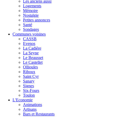
Les anciens aussi
Logements
Mémoire
Nostalgie
Petites annonces
Santé
Sondages
Communes voisines
CASSB
Evenos
La Cadière
La Seyne
Le Beausset
Le Castellet
Ollioules
Riboux
Saint Cyr
Sanary
Signes
Six-Fours
Toulon
L'Economie
Animations
Artisans
Bars et Restaurants