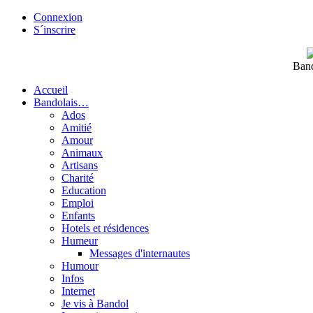
Connexion
S´inscrire
Band
Accueil
Bandolais…
Ados
Amitié
Amour
Animaux
Artisans
Charité
Education
Emploi
Enfants
Hotels et résidences
Humeur
Messages d'internautes
Humour
Infos
Internet
Je vis à Bandol