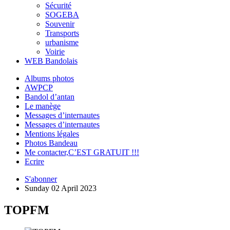
Sécurité
SOGEBA
Souvenir
Transports
urbanisme
Voirie
WEB Bandolais
Albums photos
AWPCP
Bandol d’antan
Le manège
Messages d’internautes
Messages d’internautes
Mentions légales
Photos Bandeau
Me contacter,C’EST GRATUIT !!!
Ecrire
S'abonner
Sunday 02 April 2023
TOPFM