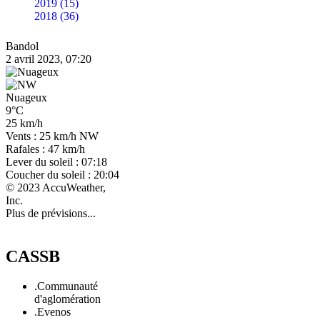
2019 (15)
2018 (36)
Bandol
2 avril 2023, 07:20
Nuageux
9°C
25 km/h
Vents : 25 km/h NW
Rafales : 47 km/h
Lever du soleil : 07:18
Coucher du soleil : 20:04
© 2023 AccuWeather,
Inc.
Plus de prévisions...
CASSB
.Communauté
d'aglomération
.Evenos