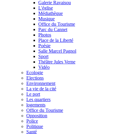
Galerie Ravaisou
L'église
Médiathèque
Musique
Office du Tourisme
Parc du Cannet
Photos
Place de la Liberté
Poésie
Salle Marcel Pagnol
Sport
Théâtre Jules Verne
Vidéo
Ecologie
Elections
Environnement
La vie de la cité
Le port
Les quartiers
logements
Office du Tourisme
Opposition
Police
Politique
Santé