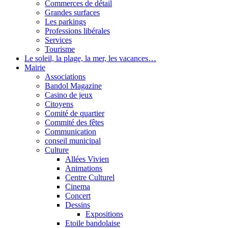
Commerces de détail
Grandes surfaces
Les parkings
Professions libérales
Services
Tourisme
Le soleil, la plage, la mer, les vacances…
Mairie
Associations
Bandol Magazine
Casino de jeux
Citoyens
Comité de quartier
Commité des fêtes
Communication
conseil municipal
Culture
Allées Vivien
Animations
Centre Culturel
Cinema
Concert
Dessins
Expositions
Etoile bandolaise