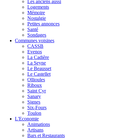
Les anciens aussi
Logements
Mémoire
Nostalgie
Petites annonces
Santé
Sondages
Communes voisines
CASSB
Evenos
La Cadière
La Seyne
Le Beausset
Le Castellet
Ollioules
Riboux
Saint Cyr
Sanary
Signes
Six-Fours
Toulon
L'Economie
Animations
Artisans
Bars et Restaurants