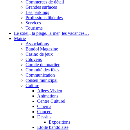
Commerces de détail
Grandes surfaces
Les parkings
Professions libérales
Services
Tourisme
Le soleil, la plage, la mer, les vacances…
Mairie
Associations
Bandol Magazine
Casino de jeux
Citoyens
Comité de quartier
Commité des fêtes
Communication
conseil municipal
Culture
Allées Vivien
Animations
Centre Culturel
Cinema
Concert
Dessins
Expositions
Etoile bandolaise