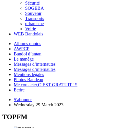
Sécurité
SOGEBA
Souvenir
Transports
urbanisme
Voirie
WEB Bandolais
Albums photos
AWPCP
Bandol d’antan
Le manège
Messages d’internautes
Messages d’internautes
Mentions légales
Photos Bandeau
Me contacter,C’EST GRATUIT !!!
Ecrire
S'abonner
Wednesday 29 March 2023
TOPFM