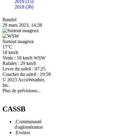
2019 (15)
2018 (36)
Bandol
29 mars 2023, 14:28
Surtout nuageux
17°C
18 km/h
Vents : 18 km/h WSW
Rafales : 29 km/h
Lever du soleil : 07:25
Coucher du soleil : 19:59
© 2023 AccuWeather,
Inc.
Plus de prévisions...
CASSB
.Communauté
d'aglomération
.Evenos