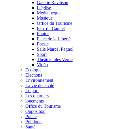
Galerie Ravaisou
L'église
Médiathèque
Musique
Office du Tourisme
Parc du Cannet
Photos
Place de la Liberté
Poésie
Salle Marcel Pagnol
Sport
Théâtre Jules Verne
Vidéo
Ecologie
Elections
Environnement
La vie de la cité
Le port
Les quartiers
logements
Office du Tourisme
Opposition
Police
Politique
Santé