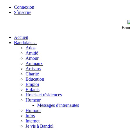
Connexion
S´inscrire
Band
Accueil
Bandolais…
Ados
Amitié
Amour
Animaux
Artisans
Charité
Education
Emploi
Enfants
Hotels et résidences
Humeur
Messages d'internautes
Humour
Infos
Internet
Je vis à Bandol