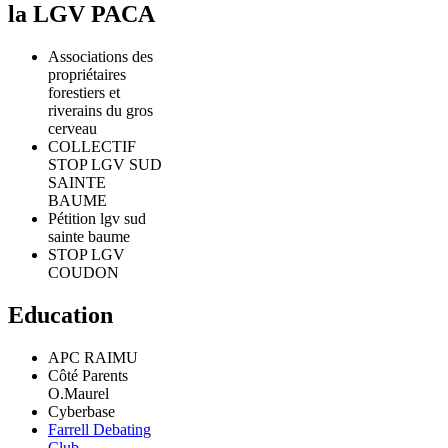
la LGV PACA
Associations des
propriétaires
forestiers et
riverains du gros
cerveau
COLLECTIF
STOP LGV SUD
SAINTE
BAUME
Pétition lgv sud
sainte baume
STOP LGV
COUDON
Education
APC RAIMU
Côté Parents
O.Maurel
Cyberbase
Farrell Debating
Club