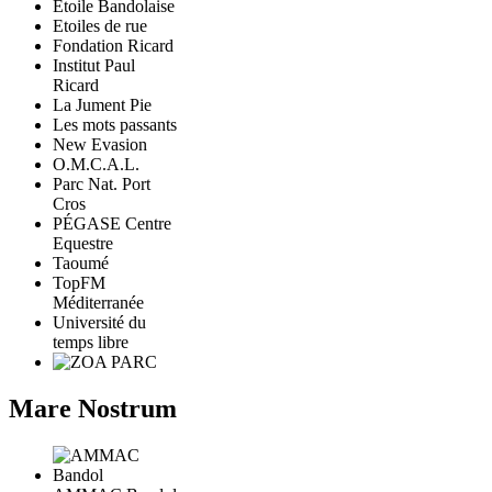
Étoile Bandolaise
Etoiles de rue
Fondation Ricard
Institut Paul
Ricard
La Jument Pie
Les mots passants
New Evasion
O.M.C.A.L.
Parc Nat. Port
Cros
PÉGASE Centre
Equestre
Taoumé
TopFM
Méditerranée
Université du
temps libre
Mare Nostrum