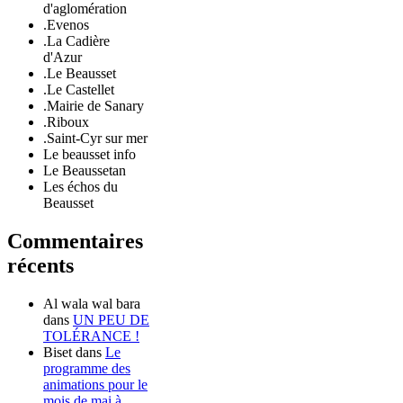
d'aglomération
.Evenos
.La Cadière
d'Azur
.Le Beausset
.Le Castellet
.Mairie de Sanary
.Riboux
.Saint-Cyr sur mer
Le beausset info
Le Beaussetan
Les échos du
Beausset
Commentaires
récents
Al wala wal bara
dans
UN PEU DE
TOLÉRANCE !
Biset
dans
Le
programme des
animations pour le
mois de mai à