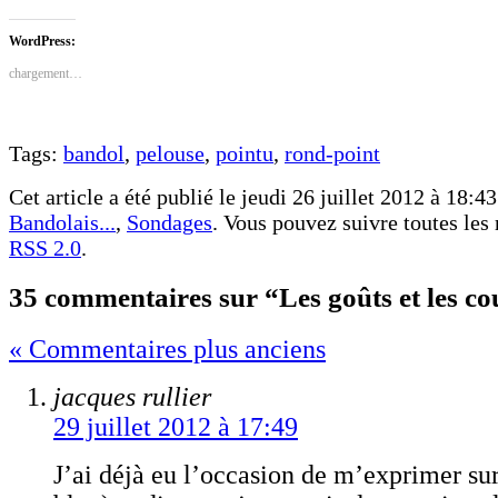
sur
sur
Facebook(ouvre
Twitter(ouvre
dans
dans
WordPress:
une
une
nouvelle
nouvelle
chargement…
fenêtre)
fenêtre)
Tags:
bandol
,
pelouse
,
pointu
,
rond-point
Cet article a été publié le jeudi 26 juillet 2012 à 18:43
Bandolais...
,
Sondages
. Vous pouvez suivre toutes les 
RSS 2.0
.
35 commentaires sur “Les goûts et les co
« Commentaires plus anciens
jacques rullier
29 juillet 2012 à 17:49
J’ai déjà eu l’occasion de m’exprimer sur 