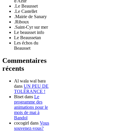
d'Azur
.Le Beausset
.Le Castellet
.Mairie de Sanary
.Riboux
.Saint-Cyr sur mer
Le beausset info
Le Beaussetan
Les échos du
Beausset
Commentaires
récents
Al wala wal bara
dans
UN PEU DE
TOLÉRANCE !
Biset
dans
Le
programme des
animations pour le
mois de mai à
Bandol
cocogirl
dans
Vous
souvenez-vous?