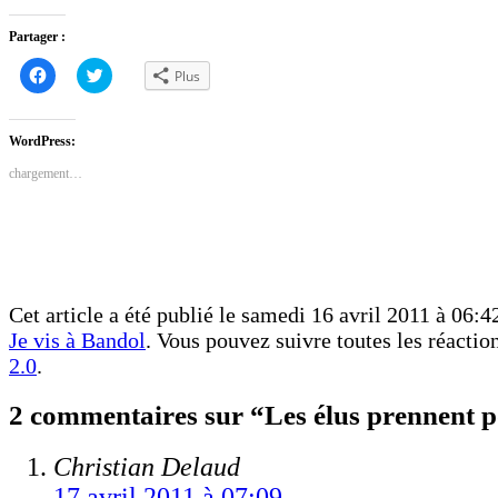
Partager :
Cliquez
Cliquez
Plus
pour
pour
partager
partager
sur
sur
Facebook(ouvre
Twitter(ouvre
dans
dans
WordPress:
une
une
nouvelle
nouvelle
chargement…
fenêtre)
fenêtre)
Cet article a été publié le samedi 16 avril 2011 à 06:42
Je vis à Bandol
. Vous pouvez suivre toutes les réactio
2.0
.
2 commentaires sur “Les élus prennent p
Christian Delaud
17 avril 2011 à 07:09