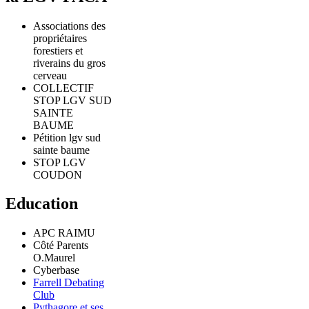
Associations des
propriétaires
forestiers et
riverains du gros
cerveau
COLLECTIF
STOP LGV SUD
SAINTE
BAUME
Pétition lgv sud
sainte baume
STOP LGV
COUDON
Education
APC RAIMU
Côté Parents
O.Maurel
Cyberbase
Farrell Debating
Club
Pythagore et ses