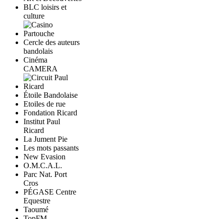
BLC loisirs et
culture
Cercle des auteurs
bandolais
Cinéma
CAMERA
Étoile Bandolaise
Etoiles de rue
Fondation Ricard
Institut Paul
Ricard
La Jument Pie
Les mots passants
New Evasion
O.M.C.A.L.
Parc Nat. Port
Cros
PÉGASE Centre
Equestre
Taoumé
TopFM