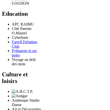
COUDON
Education
APC RAIMU
Côté Parents
O.Maurel
Cyberbase
Farrell Debating
Club
Pythagore et ses
potes
Voyage au delà
des mots
Culture et
loisirs
Arabesque Studio
Danse
Art et Découvertes