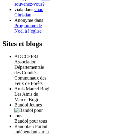
souvenez-vous?
viala
dans
Ciao
Christian
Anonyme
dans
Programme de
Noël à l’église
Sites et blogs
ADCCFF83
Association
Départementale
des Comités
Communaux des
Feux de Forêts
Amis Marcel Bogi
Les Amis de
Marcel Bogi
Bandol Jeunes
Bandol pour tous
Bandol.eu Portail
indépendant sur la