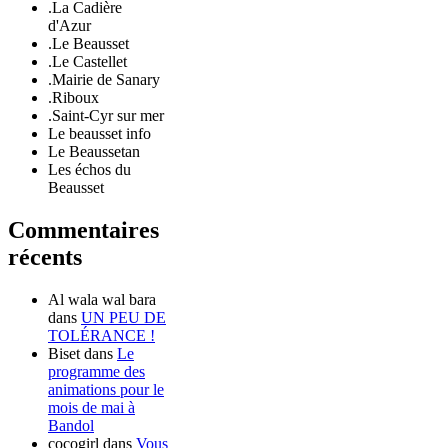
.La Cadière
d'Azur
.Le Beausset
.Le Castellet
.Mairie de Sanary
.Riboux
.Saint-Cyr sur mer
Le beausset info
Le Beaussetan
Les échos du
Beausset
Commentaires
récents
Al wala wal bara
dans
UN PEU DE
TOLÉRANCE !
Biset
dans
Le
programme des
animations pour le
mois de mai à
Bandol
cocogirl
dans
Vous