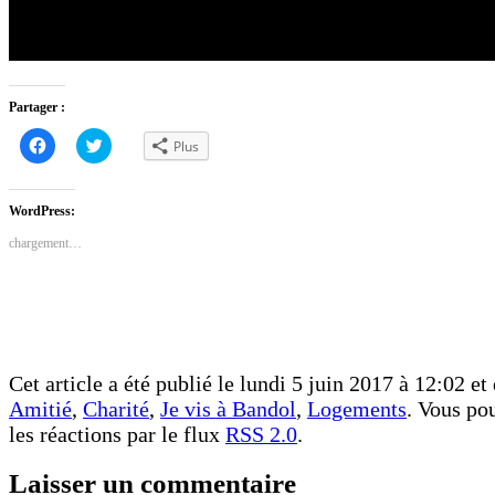
Partager :
Cliquez
Cliquez
Plus
pour
pour
partager
partager
sur
sur
Facebook(ouvre
Twitter(ouvre
dans
dans
WordPress:
une
une
nouvelle
nouvelle
chargement…
fenêtre)
fenêtre)
Cet article a été publié le lundi 5 juin 2017 à 12:02 et
Amitié
,
Charité
,
Je vis à Bandol
,
Logements
. Vous po
les réactions par le flux
RSS 2.0
.
Laisser un commentaire