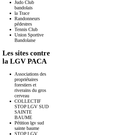
Judo Club
bandolais
la Trace
Randonneurs
pédestres
Tennis Club
Union Sportive
Bandolaise
Les sites contre
la LGV PACA
Associations des
propriétaires
forestiers et
riverains du gros
cerveau
COLLECTIF
STOP LGV SUD
SAINTE
BAUME
Pétition lgv sud
sainte baume
STOP LGV