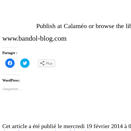
Publish at Calaméo or browse the lib
www.bandol-blog.com
Partager :
Cliquez
Cliquez
Plus
pour
pour
partager
partager
sur
sur
Facebook(ouvre
Twitter(ouvre
dans
dans
WordPress:
une
une
nouvelle
nouvelle
chargement…
fenêtre)
fenêtre)
Cet article a été publié le mercredi 19 février 2014 à 0