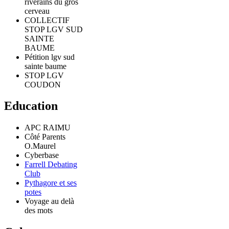
riverains du gros
cerveau
COLLECTIF
STOP LGV SUD
SAINTE
BAUME
Pétition lgv sud
sainte baume
STOP LGV
COUDON
Education
APC RAIMU
Côté Parents
O.Maurel
Cyberbase
Farrell Debating
Club
Pythagore et ses
potes
Voyage au delà
des mots