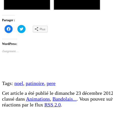
Partager :
Cliquez
Cliquez
Plus
pour
pour
partager
partager
sur
sur
Facebook(ouvre
Twitter(ouvre
dans
dans
WordPress:
une
une
nouvelle
nouvelle
chargement…
fenêtre)
fenêtre)
Tags:
noel
,
patinoire
,
pere
Cet article a été publié le dimanche 23 décembre 2012
classé dans
Animations
,
Bandolais...
. Vous pouvez sui
réactions par le flux
RSS 2.0
.