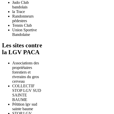
Judo Club
bandolais
la Trace
Randonneurs
pédestres
Tennis Club
Union Sportive
Bandolaise
Les sites contre
la LGV PACA
Associations des
propriétaires
forestiers et
riverains du gros
cerveau
COLLECTIF
STOP LGV SUD
SAINTE
BAUME
Pétition lgv sud
sainte baume
STOP LGV