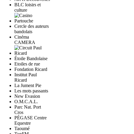
BLC loisirs et
culture
Cercle des auteurs
bandolais
Cinéma
CAMERA
Étoile Bandolaise
Etoiles de rue
Fondation Ricard
Institut Paul
Ricard
La Jument Pie
Les mots passants
New Evasion
O.M.C.A.L.
Parc Nat. Port
Cros
PÉGASE Centre
Equestre
Taoumé
TopFM