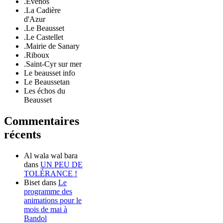
.Evenos
.La Cadière
d'Azur
.Le Beausset
.Le Castellet
.Mairie de Sanary
.Riboux
.Saint-Cyr sur mer
Le beausset info
Le Beaussetan
Les échos du
Beausset
Commentaires
récents
Al wala wal bara
dans
UN PEU DE
TOLÉRANCE !
Biset
dans
Le
programme des
animations pour le
mois de mai à
Bandol