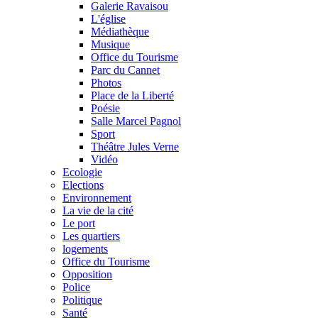
Galerie Ravaisou
L'église
Médiathèque
Musique
Office du Tourisme
Parc du Cannet
Photos
Place de la Liberté
Poésie
Salle Marcel Pagnol
Sport
Théâtre Jules Verne
Vidéo
Ecologie
Elections
Environnement
La vie de la cité
Le port
Les quartiers
logements
Office du Tourisme
Opposition
Police
Politique
Santé