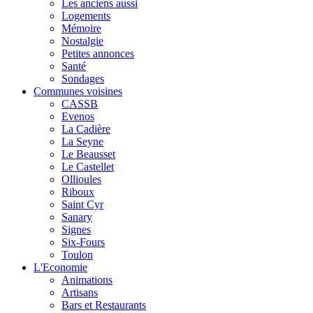
Les anciens aussi
Logements
Mémoire
Nostalgie
Petites annonces
Santé
Sondages
Communes voisines
CASSB
Evenos
La Cadière
La Seyne
Le Beausset
Le Castellet
Ollioules
Riboux
Saint Cyr
Sanary
Signes
Six-Fours
Toulon
L'Economie
Animations
Artisans
Bars et Restaurants