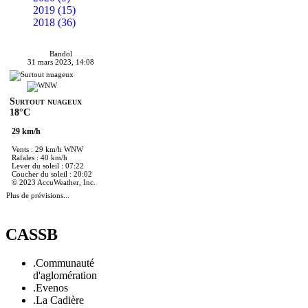
2019 (15)
2018 (36)
Bandol
31 mars 2023, 14:08
Surtout nuageux
18°C
29 km/h
Vents : 29 km/h WNW
Rafales : 40 km/h
Lever du soleil : 07:22
Coucher du soleil : 20:02
© 2023 AccuWeather, Inc.
Plus de prévisions...
CASSB
.Communauté
d'aglomération
.Evenos
.La Cadière