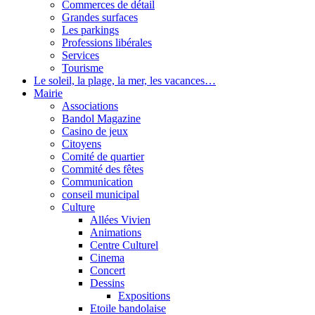
Commerces de détail
Grandes surfaces
Les parkings
Professions libérales
Services
Tourisme
Le soleil, la plage, la mer, les vacances…
Mairie
Associations
Bandol Magazine
Casino de jeux
Citoyens
Comité de quartier
Commité des fêtes
Communication
conseil municipal
Culture
Allées Vivien
Animations
Centre Culturel
Cinema
Concert
Dessins
Expositions
Etoile bandolaise