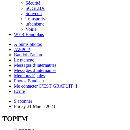
Sécurité
SOGEBA
Souvenir
Transports
urbanisme
Voirie
WEB Bandolais
Albums photos
AWPCP
Bandol d’antan
Le manège
Messages d’internautes
Messages d’internautes
Mentions légales
Photos Bandeau
Me contacter,C’EST GRATUIT !!!
Ecrire
S'abonner
Friday 31 March 2023
TOPFM