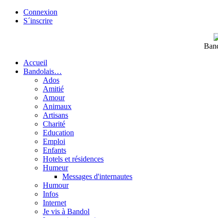
Connexion
S´inscrire
Band
Accueil
Bandolais…
Ados
Amitié
Amour
Animaux
Artisans
Charité
Education
Emploi
Enfants
Hotels et résidences
Humeur
Messages d'internautes
Humour
Infos
Internet
Je vis à Bandol