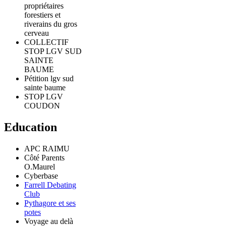
propriétaires
forestiers et
riverains du gros
cerveau
COLLECTIF
STOP LGV SUD
SAINTE
BAUME
Pétition lgv sud
sainte baume
STOP LGV
COUDON
Education
APC RAIMU
Côté Parents
O.Maurel
Cyberbase
Farrell Debating
Club
Pythagore et ses
potes
Voyage au delà