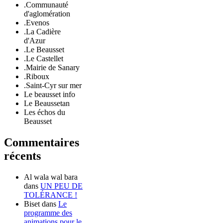
.Communauté
d'aglomération
.Evenos
.La Cadière
d'Azur
.Le Beausset
.Le Castellet
.Mairie de Sanary
.Riboux
.Saint-Cyr sur mer
Le beausset info
Le Beaussetan
Les échos du
Beausset
Commentaires
récents
Al wala wal bara
dans
UN PEU DE
TOLÉRANCE !
Biset
dans
Le
programme des
animations pour le