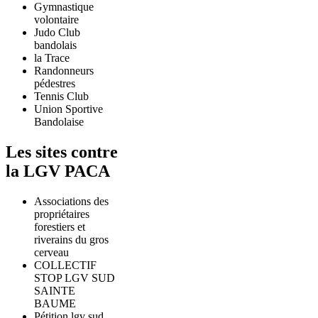
Gymnastique
volontaire
Judo Club
bandolais
la Trace
Randonneurs
pédestres
Tennis Club
Union Sportive
Bandolaise
Les sites contre
la LGV PACA
Associations des
propriétaires
forestiers et
riverains du gros
cerveau
COLLECTIF
STOP LGV SUD
SAINTE
BAUME
Pétition lgv sud