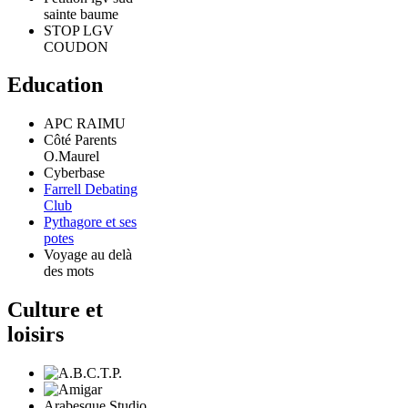
sainte baume
STOP LGV
COUDON
Education
APC RAIMU
Côté Parents
O.Maurel
Cyberbase
Farrell Debating
Club
Pythagore et ses
potes
Voyage au delà
des mots
Culture et
loisirs
Arabesque Studio