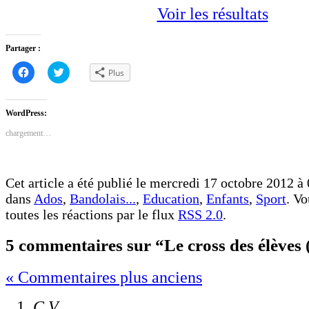
Voir les résultats
Partager :
Cliquez
Cliquez
Plus
pour
pour
partager
partager
sur
sur
Facebook(ouvre
Twitter(ouvre
dans
dans
WordPress:
une
une
nouvelle
nouvelle
chargement…
fenêtre)
fenêtre)
Cet article a été publié le mercredi 17 octobre 2012 à 
dans
Ados
,
Bandolais...
,
Education
,
Enfants
,
Sport
. V
toutes les réactions par le flux
RSS 2.0
.
5 commentaires sur “Le cross des élèves 
« Commentaires plus anciens
C.V.