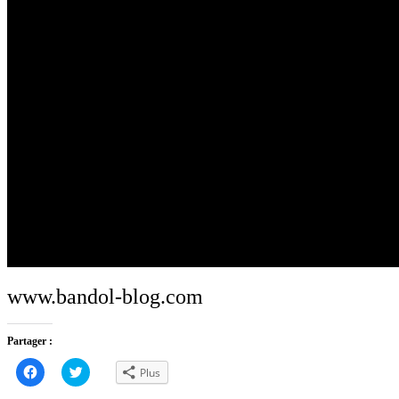
www.bandol-blog.com
Partager :
Cliquez
Cliquez
Plus
pour
pour
partager
partager