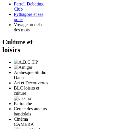
Farrell Debating
Club
Pythagore et ses
potes
Voyage au delà
des mots
Culture et
loisirs
Arabesque Studio
Danse
Art et Découvertes
BLC loisirs et
culture
Cercle des auteurs
bandolais
Cinéma
CAMERA