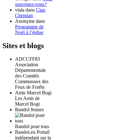
souvenez-vous?
viala
dans
Ciao
Christian
Anonyme
dans
Programme de
Noël à l’église
Sites et blogs
ADCCFF83
Association
Départementale
des Comités
Communaux des
Feux de Forêts
Amis Marcel Bogi
Les Amis de
Marcel Bogi
Bandol Jeunes
Bandol pour tous
Bandol.eu Portail
indépendant sur la