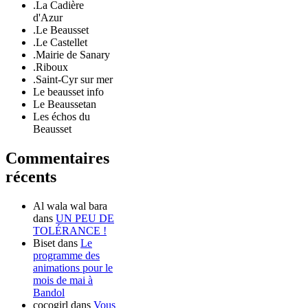
.La Cadière
d'Azur
.Le Beausset
.Le Castellet
.Mairie de Sanary
.Riboux
.Saint-Cyr sur mer
Le beausset info
Le Beaussetan
Les échos du
Beausset
Commentaires
récents
Al wala wal bara
dans
UN PEU DE
TOLÉRANCE !
Biset
dans
Le
programme des
animations pour le
mois de mai à
Bandol
cocogirl
dans
Vous