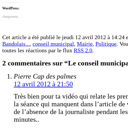
sur
sur
Facebook(ouvre
Twitter(ouvre
dans
dans
WordPress:
une
une
nouvelle
nouvelle
chargement…
fenêtre)
fenêtre)
Cet article a été publié le jeudi 12 avril 2012 à 14:24 
Bandolais...
,
conseil municipal
,
Mairie
,
Politique
. Vo
toutes les réactions par le flux
RSS 2.0
.
2 commentaires sur “Le conseil municipa
Pierre Cap des palmes
12 avril 2012 à 21:50
Très bien pour ta vidéo qui relate les pr
la séance qui manquent dans l’article de 
de l’absence de la journaliste pendant le
minutes..