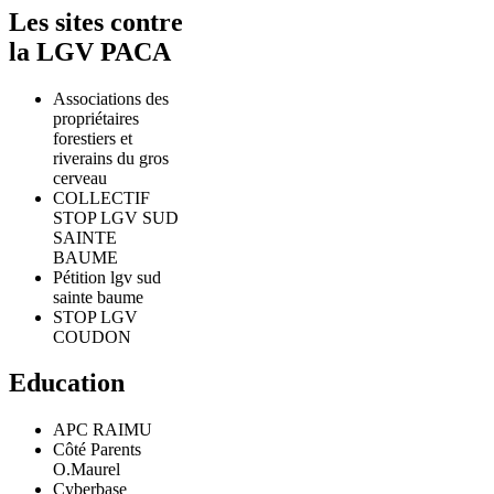
Les sites contre
la LGV PACA
Associations des
propriétaires
forestiers et
riverains du gros
cerveau
COLLECTIF
STOP LGV SUD
SAINTE
BAUME
Pétition lgv sud
sainte baume
STOP LGV
COUDON
Education
APC RAIMU
Côté Parents
O.Maurel
Cyberbase