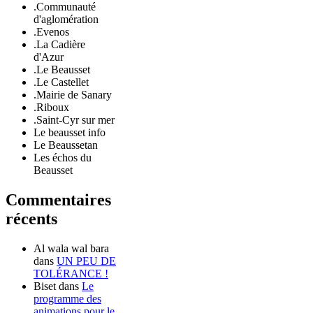
.Communauté
d'aglomération
.Evenos
.La Cadière
d'Azur
.Le Beausset
.Le Castellet
.Mairie de Sanary
.Riboux
.Saint-Cyr sur mer
Le beausset info
Le Beaussetan
Les échos du
Beausset
Commentaires
récents
Al wala wal bara
dans
UN PEU DE
TOLÉRANCE !
Biset
dans
Le
programme des
animations pour le