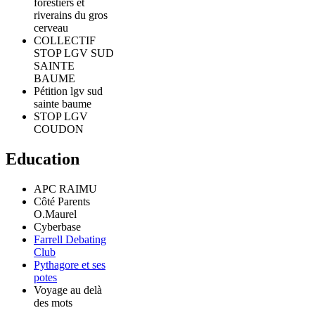
forestiers et
riverains du gros
cerveau
COLLECTIF
STOP LGV SUD
SAINTE
BAUME
Pétition lgv sud
sainte baume
STOP LGV
COUDON
Education
APC RAIMU
Côté Parents
O.Maurel
Cyberbase
Farrell Debating
Club
Pythagore et ses
potes
Voyage au delà
des mots