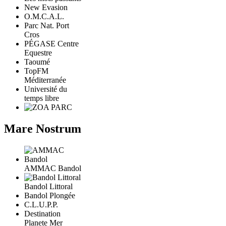
New Evasion
O.M.C.A.L.
Parc Nat. Port
Cros
PÉGASE Centre
Equestre
Taoumé
TopFM
Méditerranée
Université du
temps libre
Mare Nostrum
AMMAC Bandol
Bandol Littoral
Bandol Plongée
C.L.U.P.P.
Destination
Planete Mer