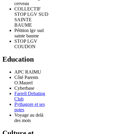
cerveau
COLLECTIF
STOP LGV SUD
SAINTE
BAUME
Pétition lgv sud
sainte baume
STOP LGV
COUDON
Education
APC RAIMU
Côté Parents
O.Maurel
Cyberbase
Farrell Debating
Club
Pythagore et ses
potes
Voyage au delà
des mots
Culture et