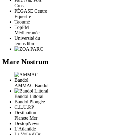
Parc Nat. Port
Cros
PÉGASE Centre
Equestre
Taoumé
TopFM
Méditerranée
Université du
temps libre
Mare Nostrum
AMMAC Bandol
Bandol Littoral
Bandol Plongée
C.L.U.P.P.
Destination
Planete Mer
DestopNews
L'Atlantide
La Voile d'Or