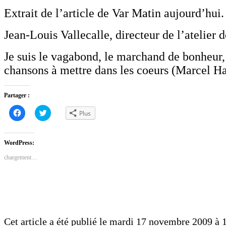
Extrait de l’article de Var Matin aujourd’hui.
Jean-Louis Vallecalle, directeur de l’atelier 
Je suis le vagabond, le marchand de bonheur, 
chansons à mettre dans les coeurs (Marcel 
Partager :
Cliquez
Cliquez
Plus
pour
pour
partager
partager
sur
sur
Facebook(ouvre
Twitter(ouvre
dans
dans
WordPress:
une
une
nouvelle
nouvelle
chargement…
fenêtre)
fenêtre)
Cet article a été publié le mardi 17 novembre 2009 à 1