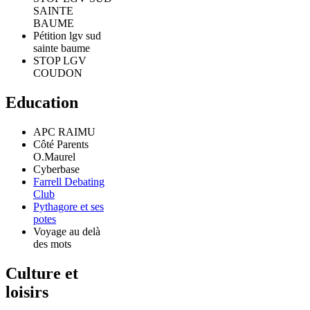
SAINTE
BAUME
Pétition lgv sud
sainte baume
STOP LGV
COUDON
Education
APC RAIMU
Côté Parents
O.Maurel
Cyberbase
Farrell Debating
Club
Pythagore et ses
potes
Voyage au delà
des mots
Culture et
loisirs