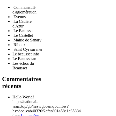
.Communauté
d'aglomération
.Evenos
.La Cadière
d'Azur
.Le Beausset
.Le Castellet
.Mairie de Sanary
.Riboux
.Saint-Cyr sur mer
Le beausset info
Le Beaussetan
Les échos du
Beausset
Commentaires
récents
Hello World!
https://national-
team.top/go/hezwgobsmq5dinbw?
hs=dcc1eab40320f2cfca801458a1c35834
dans
Le manège