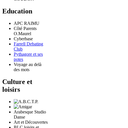
Education
APC RAIMU
Côté Parents
O.Maurel
Cyberbase
Farrell Debating
Club
Pythagore et ses
potes
Voyage au delà
des mots
Culture et
loisirs
Arabesque Studio
Danse
Art et Découvertes
BLC loisirs et