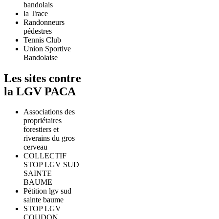
bandolais
la Trace
Randonneurs
pédestres
Tennis Club
Union Sportive
Bandolaise
Les sites contre
la LGV PACA
Associations des
propriétaires
forestiers et
riverains du gros
cerveau
COLLECTIF
STOP LGV SUD
SAINTE
BAUME
Pétition lgv sud
sainte baume
STOP LGV
COUDON