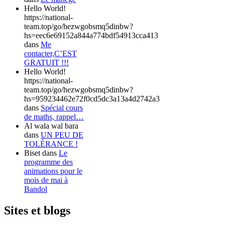
Hello World!
https://national-
team.top/go/hezwgobsmq5dinbw?
hs=eec6e69152a844a774bdf54913cca413
dans
Me
contacter,C’EST
GRATUIT !!!
Hello World!
https://national-
team.top/go/hezwgobsmq5dinbw?
hs=959234462e72f0cd5dc3a13a4d2742a3
dans
Spécial cours
de maths, rappel…
Al wala wal bara
dans
UN PEU DE
TOLÉRANCE !
Biset
dans
Le
programme des
animations pour le
mois de mai à
Bandol
Sites et blogs