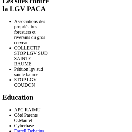
Les sites contre
la LGV PACA
Associations des
propriétaires
forestiers et
riverains du gros
cerveau
COLLECTIF
STOP LGV SUD
SAINTE
BAUME
Pétition lgv sud
sainte baume
STOP LGV
COUDON
Education
APC RAIMU
Côté Parents
O.Maurel
Cyberbase
Farrell Debating