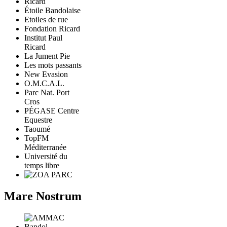
Étoile Bandolaise
Etoiles de rue
Fondation Ricard
Institut Paul
Ricard
La Jument Pie
Les mots passants
New Evasion
O.M.C.A.L.
Parc Nat. Port
Cros
PÉGASE Centre
Equestre
Taoumé
TopFM
Méditerranée
Université du
temps libre
Mare Nostrum