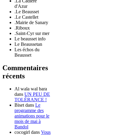
.La Cadière
d'Azur
.Le Beausset
.Le Castellet
.Mairie de Sanary
.Riboux
.Saint-Cyr sur mer
Le beausset info
Le Beaussetan
Les échos du
Beausset
Commentaires
récents
Al wala wal bara
dans
UN PEU DE
TOLÉRANCE !
Biset
dans
Le
programme des
animations pour le
mois de mai à
Bandol
cocogirl
dans
Vous