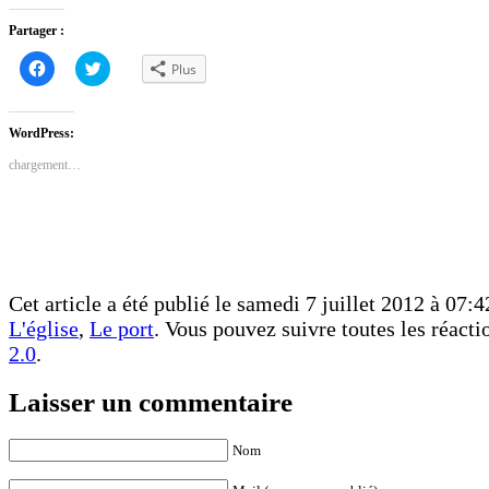
Partager :
Cliquez
Cliquez
Plus
pour
pour
partager
partager
sur
sur
Facebook(ouvre
Twitter(ouvre
dans
dans
WordPress:
une
une
nouvelle
nouvelle
chargement…
fenêtre)
fenêtre)
Cet article a été publié le samedi 7 juillet 2012 à 07:4
L'église
,
Le port
. Vous pouvez suivre toutes les réacti
2.0
.
Laisser un commentaire
Nom