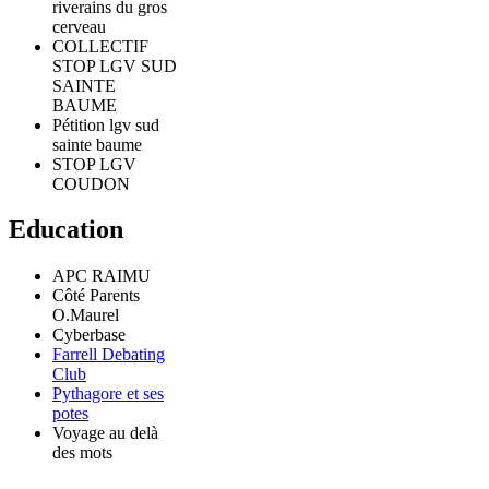
riverains du gros
cerveau
COLLECTIF
STOP LGV SUD
SAINTE
BAUME
Pétition lgv sud
sainte baume
STOP LGV
COUDON
Education
APC RAIMU
Côté Parents
O.Maurel
Cyberbase
Farrell Debating
Club
Pythagore et ses
potes
Voyage au delà
des mots