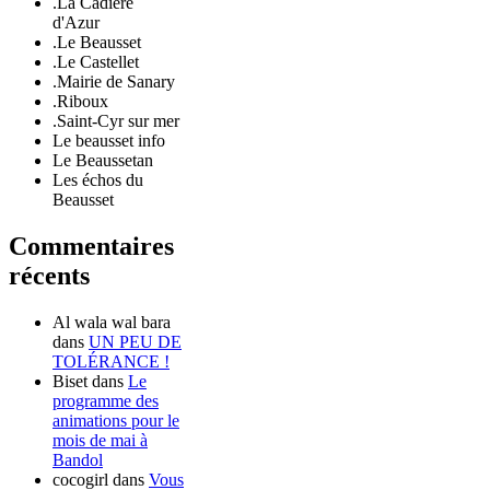
.La Cadière
d'Azur
.Le Beausset
.Le Castellet
.Mairie de Sanary
.Riboux
.Saint-Cyr sur mer
Le beausset info
Le Beaussetan
Les échos du
Beausset
Commentaires
récents
Al wala wal bara
dans
UN PEU DE
TOLÉRANCE !
Biset
dans
Le
programme des
animations pour le
mois de mai à
Bandol
cocogirl
dans
Vous