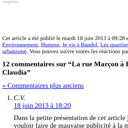
chargement…
fenêtre)
fenêtre)
Cet article a été publié le mardi 18 juin 2013 à 09:28 e
Environnement
,
Humeur
,
Je vis à Bandol
,
Les quartie
urbanisme
. Vous pouvez suivre toutes les réactions pa
12 commentaires sur “La rue Marçon à 
Claudia”
« Commentaires plus anciens
C.V.
18 juin 2013 à 18:20
Dans la petite présentation de cet article 
vouloir faire de mauvaise publicité à la 