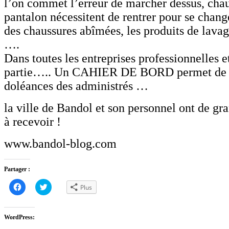
l’on commet l’erreur de marcher dessus, chau
pantalon nécessitent de rentrer pour se chang
des chaussures abîmées, les produits de lavag
….
Dans toutes les entreprises professionnelles et 
partie….. Un CAHIER DE BORD permet de c
doléances des administrés …
la ville de Bandol et son personnel ont de gr
à recevoir !
www.bandol-blog.com
Partager :
Cliquez
Cliquez
Plus
pour
pour
partager
partager
sur
sur
Facebook(ouvre
Twitter(ouvre
dans
dans
WordPress:
une
une
nouvelle
nouvelle