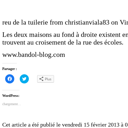
reu de la tuilerie from christianviala83 on V
Les deux maisons au fond à droite existent en
trouvent au croisement de la rue des écoles.
www.bandol-blog.com
Partager :
Cliquez
Cliquez
Plus
pour
pour
partager
partager
sur
sur
Facebook(ouvre
Twitter(ouvre
dans
dans
WordPress:
une
une
nouvelle
nouvelle
chargement…
fenêtre)
fenêtre)
Cet article a été publié le vendredi 15 février 2013 à 0