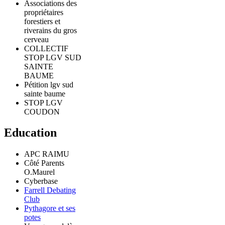
Associations des
propriétaires
forestiers et
riverains du gros
cerveau
COLLECTIF
STOP LGV SUD
SAINTE
BAUME
Pétition lgv sud
sainte baume
STOP LGV
COUDON
Education
APC RAIMU
Côté Parents
O.Maurel
Cyberbase
Farrell Debating
Club
Pythagore et ses
potes