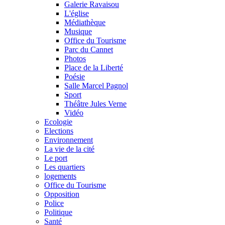
Galerie Ravaisou
L'église
Médiathèque
Musique
Office du Tourisme
Parc du Cannet
Photos
Place de la Liberté
Poésie
Salle Marcel Pagnol
Sport
Théâtre Jules Verne
Vidéo
Ecologie
Elections
Environnement
La vie de la cité
Le port
Les quartiers
logements
Office du Tourisme
Opposition
Police
Politique
Santé