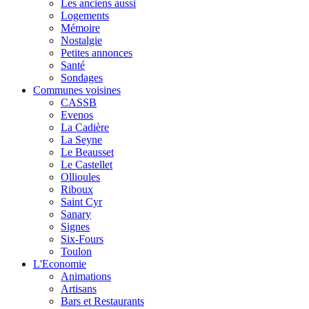
Les anciens aussi
Logements
Mémoire
Nostalgie
Petites annonces
Santé
Sondages
Communes voisines
CASSB
Evenos
La Cadière
La Seyne
Le Beausset
Le Castellet
Ollioules
Riboux
Saint Cyr
Sanary
Signes
Six-Fours
Toulon
L'Economie
Animations
Artisans
Bars et Restaurants