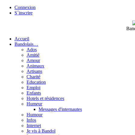
Connexion
S´inscrire
Band
Accueil
Bandolais…
Ados
Amitié
Amour
Animaux
Artisans
Charité
Education
Emploi
Enfants
Hotels et résidences
Humeur
Messages d'internautes
Humour
Infos
Internet
Je vis à Bandol