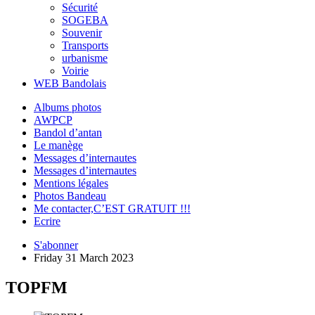
Sécurité
SOGEBA
Souvenir
Transports
urbanisme
Voirie
WEB Bandolais
Albums photos
AWPCP
Bandol d’antan
Le manège
Messages d’internautes
Messages d’internautes
Mentions légales
Photos Bandeau
Me contacter,C’EST GRATUIT !!!
Ecrire
S'abonner
Friday 31 March 2023
TOPFM