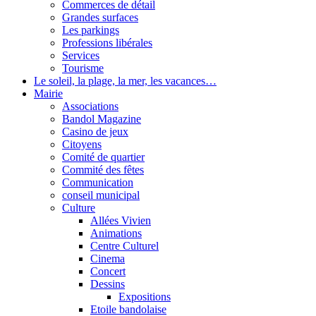
Commerces de détail
Grandes surfaces
Les parkings
Professions libérales
Services
Tourisme
Le soleil, la plage, la mer, les vacances…
Mairie
Associations
Bandol Magazine
Casino de jeux
Citoyens
Comité de quartier
Commité des fêtes
Communication
conseil municipal
Culture
Allées Vivien
Animations
Centre Culturel
Cinema
Concert
Dessins
Expositions
Etoile bandolaise