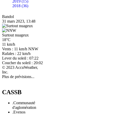
2019 (15)
2018 (36)
Bandol
31 mars 2023, 13:48
Surtout nuageux
18°C
11 km/h
Vents : 11 km/h NNW
Rafales : 22 km/h
Lever du soleil : 07:22
Coucher du soleil : 20:02
© 2023 AccuWeather,
Inc.
Plus de prévisions...
CASSB
.Communauté
d'aglomération
.Evenos