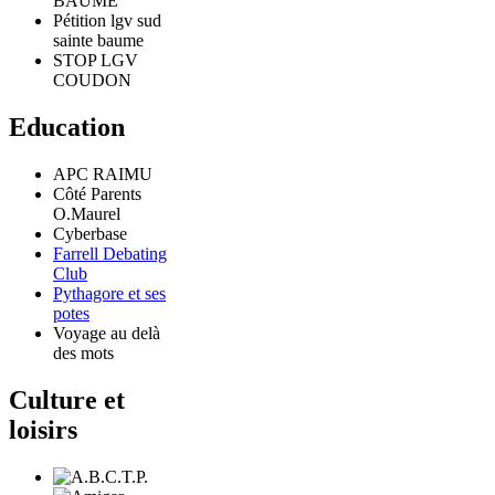
BAUME
Pétition lgv sud
sainte baume
STOP LGV
COUDON
Education
APC RAIMU
Côté Parents
O.Maurel
Cyberbase
Farrell Debating
Club
Pythagore et ses
potes
Voyage au delà
des mots
Culture et
loisirs