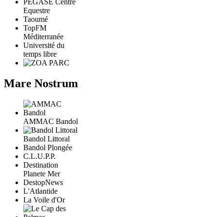
PÉGASE Centre
Equestre
Taoumé
TopFM
Méditerranée
Université du
temps libre
Mare Nostrum
AMMAC Bandol
Bandol Littoral
Bandol Plongée
C.L.U.P.P.
Destination
Planete Mer
DestopNews
L'Atlantide
La Voile d'Or