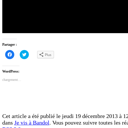
Partager :
Cliquez
Cliquez
Plus
pour
pour
partager
partager
sur
sur
Facebook(ouvre
Twitter(ouvre
dans
dans
WordPress:
une
une
nouvelle
nouvelle
chargement…
fenêtre)
fenêtre)
Cet article a été publié le jeudi 19 décembre 2013 à 12
dans
Je vis à Bandol
. Vous pouvez suivre toutes les ré