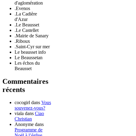
d'aglomération
.Evenos
.La Cadière
d'Azur
.Le Beausset
.Le Castellet
.Mairie de Sanary
.Riboux
.Saint-Cyr sur mer
Le beausset info
Le Beaussetan
Les échos du
Beausset
Commentaires
récents
cocogirl
dans
Vous
souvenez-vous?
viala
dans
Ciao
Christian
Anonyme
dans
Programme de
Noël à l’église