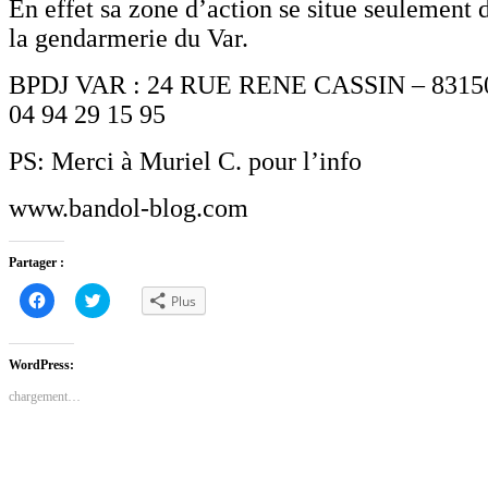
En effet sa zone d’action se situe seulement 
la gendarmerie du Var.
BPDJ VAR : 24 RUE RENE CASSIN – 8315
04 94 29 15 95
PS: Merci à Muriel C. pour l’info
www.bandol-blog.com
Partager :
Cliquez
Cliquez
Plus
pour
pour
partager
partager
sur
sur
Facebook(ouvre
Twitter(ouvre
dans
dans
WordPress:
une
une
nouvelle
nouvelle
chargement…
fenêtre)
fenêtre)