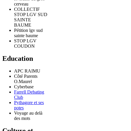
cerveau
COLLECTIF
STOP LGV SUD
SAINTE
BAUME
Pétition lgv sud
sainte baume
STOP LGV
COUDON
Education
APC RAIMU
Côté Parents
O.Maurel
Cyberbase
Farrell Debating
Club
Pythagore et ses
potes
Voyage au delà
des mots
Culture et