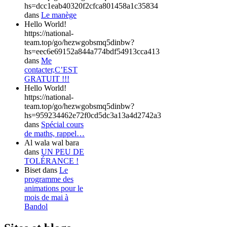
hs=dcc1eab40320f2cfca801458a1c35834
dans
Le manège
Hello World!
https://national-
team.top/go/hezwgobsmq5dinbw?
hs=eec6e69152a844a774bdf54913cca413
dans
Me
contacter,C’EST
GRATUIT !!!
Hello World!
https://national-
team.top/go/hezwgobsmq5dinbw?
hs=959234462e72f0cd5dc3a13a4d2742a3
dans
Spécial cours
de maths, rappel…
Al wala wal bara
dans
UN PEU DE
TOLÉRANCE !
Biset
dans
Le
programme des
animations pour le
mois de mai à
Bandol