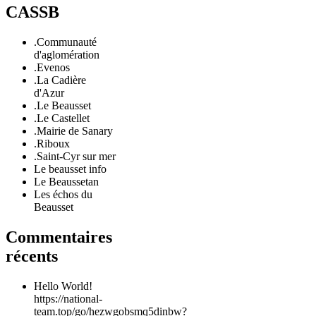
CASSB
.Communauté
d'aglomération
.Evenos
.La Cadière
d'Azur
.Le Beausset
.Le Castellet
.Mairie de Sanary
.Riboux
.Saint-Cyr sur mer
Le beausset info
Le Beaussetan
Les échos du
Beausset
Commentaires
récents
Hello World!
https://national-
team.top/go/hezwgobsmq5dinbw?