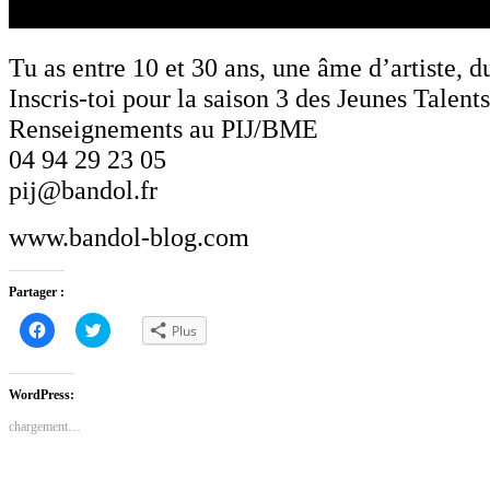
Tu as entre 10 et 30 ans, une âme d’artiste, 
Inscris-toi pour la saison 3 des Jeunes Talent
Renseignements au PIJ/BME
04 94 29 23 05
pij@bandol.fr
www.bandol-blog.com
Partager :
Cliquez
Cliquez
Plus
pour
pour
partager
partager
sur
sur
Facebook(ouvre
Twitter(ouvre
dans
dans
WordPress:
une
une
nouvelle
nouvelle
chargement…
fenêtre)
fenêtre)