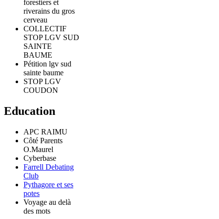
forestiers et
riverains du gros
cerveau
COLLECTIF
STOP LGV SUD
SAINTE
BAUME
Pétition lgv sud
sainte baume
STOP LGV
COUDON
Education
APC RAIMU
Côté Parents
O.Maurel
Cyberbase
Farrell Debating
Club
Pythagore et ses
potes
Voyage au delà
des mots