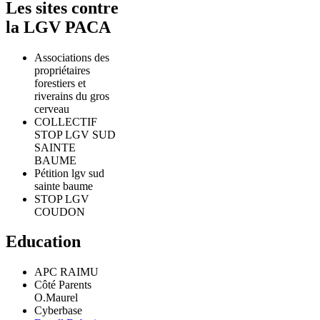
Les sites contre
la LGV PACA
Associations des
propriétaires
forestiers et
riverains du gros
cerveau
COLLECTIF
STOP LGV SUD
SAINTE
BAUME
Pétition lgv sud
sainte baume
STOP LGV
COUDON
Education
APC RAIMU
Côté Parents
O.Maurel
Cyberbase