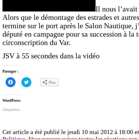
Il nous l’avait 
Alors que le démontage des estrades et autres
termine sur le port après le Salon Nautique, j’
député en campagne pour sa succession à la t
circonscription du Var.
JSV à 55 secondes dans la vidéo
Partager :
Cliquez
Cliquez
Plus
pour
pour
partager
partager
sur
sur
Facebook(ouvre
Twitter(ouvre
dans
dans
WordPress:
une
une
nouvelle
nouvelle
chargement…
fenêtre)
fenêtre)
Cet article a été publié le jeudi 10 mai 2012 à 18:00 et
Politique
. Vous pouvez suivre toutes les réactions par