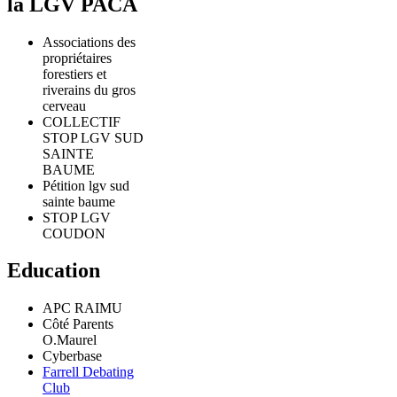
la LGV PACA
Associations des
propriétaires
forestiers et
riverains du gros
cerveau
COLLECTIF
STOP LGV SUD
SAINTE
BAUME
Pétition lgv sud
sainte baume
STOP LGV
COUDON
Education
APC RAIMU
Côté Parents
O.Maurel
Cyberbase
Farrell Debating
Club