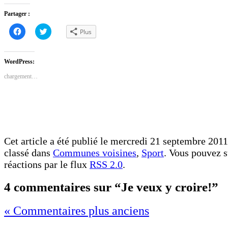
Partager :
Cliquez
Cliquez
Plus
pour
pour
partager
partager
sur
sur
Facebook(ouvre
Twitter(ouvre
dans
dans
WordPress:
une
une
nouvelle
nouvelle
chargement…
fenêtre)
fenêtre)
Cet article a été publié le mercredi 21 septembre 2011
classé dans
Communes voisines
,
Sport
. Vous pouvez s
réactions par le flux
RSS 2.0
.
4 commentaires sur “Je veux y croire!”
« Commentaires plus anciens