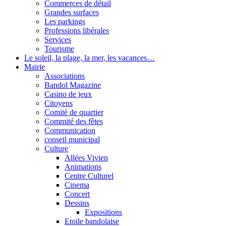
Commerces de détail
Grandes surfaces
Les parkings
Professions libérales
Services
Tourisme
Le soleil, la plage, la mer, les vacances…
Mairie
Associations
Bandol Magazine
Casino de jeux
Citoyens
Comité de quartier
Commité des fêtes
Communication
conseil municipal
Culture
Allées Vivien
Animations
Centre Culturel
Cinema
Concert
Dessins
Expositions
Etoile bandolaise