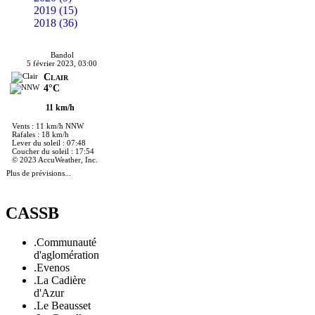
2019 (15)
2018 (36)
Bandol
5 février 2023, 03:00
Clair
4°C
11 km/h
Vents : 11 km/h NNW
Rafales : 18 km/h
Lever du soleil : 07:48
Coucher du soleil : 17:54
© 2023 AccuWeather, Inc.
Plus de prévisions...
CASSB
.Communauté
d'aglomération
.Evenos
.La Cadière
d'Azur
.Le Beausset