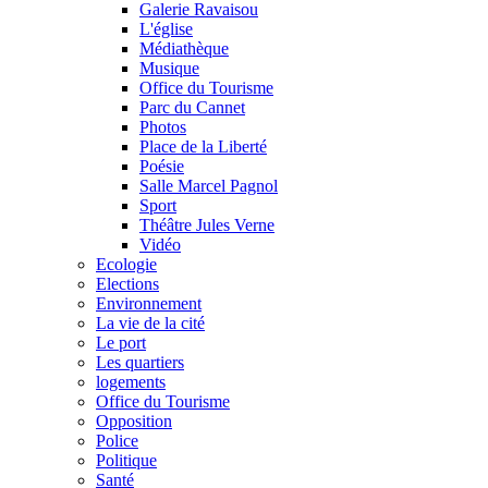
Galerie Ravaisou
L'église
Médiathèque
Musique
Office du Tourisme
Parc du Cannet
Photos
Place de la Liberté
Poésie
Salle Marcel Pagnol
Sport
Théâtre Jules Verne
Vidéo
Ecologie
Elections
Environnement
La vie de la cité
Le port
Les quartiers
logements
Office du Tourisme
Opposition
Police
Politique
Santé