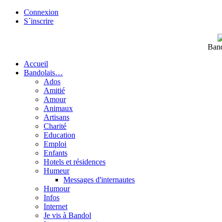
Connexion
S´inscrire
Band
Accueil
Bandolais…
Ados
Amitié
Amour
Animaux
Artisans
Charité
Education
Emploi
Enfants
Hotels et résidences
Humeur
Messages d'internautes
Humour
Infos
Internet
Je vis à Bandol