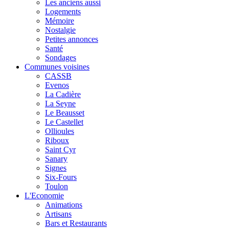
Les anciens aussi
Logements
Mémoire
Nostalgie
Petites annonces
Santé
Sondages
Communes voisines
CASSB
Evenos
La Cadière
La Seyne
Le Beausset
Le Castellet
Ollioules
Riboux
Saint Cyr
Sanary
Signes
Six-Fours
Toulon
L'Economie
Animations
Artisans
Bars et Restaurants