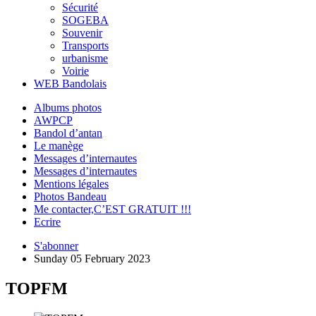
Sécurité
SOGEBA
Souvenir
Transports
urbanisme
Voirie
WEB Bandolais
Albums photos
AWPCP
Bandol d’antan
Le manège
Messages d’internautes
Messages d’internautes
Mentions légales
Photos Bandeau
Me contacter,C’EST GRATUIT !!!
Ecrire
S'abonner
Sunday 05 February 2023
TOPFM