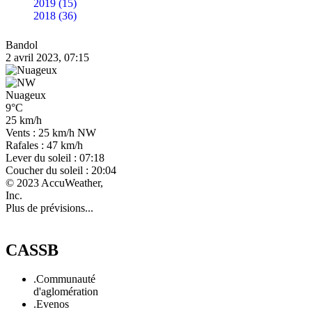
2019 (15)
2018 (36)
Bandol
2 avril 2023, 07:15
Nuageux
9°C
25 km/h
Vents : 25 km/h NW
Rafales : 47 km/h
Lever du soleil : 07:18
Coucher du soleil : 20:04
© 2023 AccuWeather,
Inc.
Plus de prévisions...
CASSB
.Communauté
d'aglomération
.Evenos