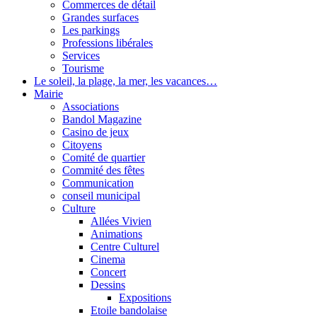
Commerces de détail
Grandes surfaces
Les parkings
Professions libérales
Services
Tourisme
Le soleil, la plage, la mer, les vacances…
Mairie
Associations
Bandol Magazine
Casino de jeux
Citoyens
Comité de quartier
Commité des fêtes
Communication
conseil municipal
Culture
Allées Vivien
Animations
Centre Culturel
Cinema
Concert
Dessins
Expositions
Etoile bandolaise