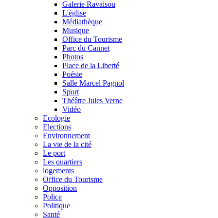
Galerie Ravaisou
L'église
Médiathèque
Musique
Office du Tourisme
Parc du Cannet
Photos
Place de la Liberté
Poésie
Salle Marcel Pagnol
Sport
Théâtre Jules Verne
Vidéo
Ecologie
Elections
Environnement
La vie de la cité
Le port
Les quartiers
logements
Office du Tourisme
Opposition
Police
Politique
Santé