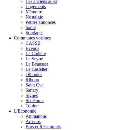
Les anciens aussi
Logements
Mémoire
Nostalgie
Petites annonces
Santé
Sondages
Communes voisines
CASSB
Evenos
La Cadière
La Seyne
Le Beausset
Le Castellet
Ollioules
Riboux
Saint Cyr
Sanary
Signes
Six-Fours
Toulon
L'Economie
Animations
Artisans
Bars et Restaurants