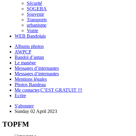
Sécurité
SOGEBA
Souvenir
Transports
urbanisme
Voirie
WEB Bandolais
Albums photos
AWPCP
Bandol d’antan
Le manège
Messages d’internautes
Messages d’internautes
Mentions légales
Photos Bandeau
Me contacter,C’EST GRATUIT !!!
Ecrire
S'abonner
Sunday 02 April 2023
TOPFM