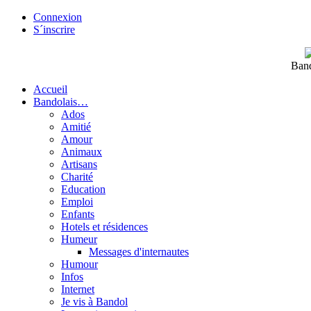
Connexion
S´inscrire
Band
Accueil
Bandolais…
Ados
Amitié
Amour
Animaux
Artisans
Charité
Education
Emploi
Enfants
Hotels et résidences
Humeur
Messages d'internautes
Humour
Infos
Internet
Je vis à Bandol