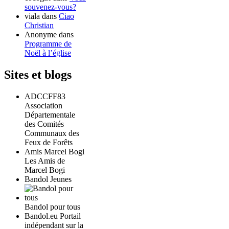
souvenez-vous?
viala
dans
Ciao
Christian
Anonyme
dans
Programme de
Noël à l’église
Sites et blogs
ADCCFF83
Association
Départementale
des Comités
Communaux des
Feux de Forêts
Amis Marcel Bogi
Les Amis de
Marcel Bogi
Bandol Jeunes
Bandol pour tous
Bandol.eu Portail
indépendant sur la