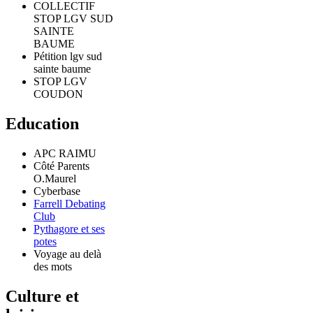
COLLECTIF
STOP LGV SUD
SAINTE
BAUME
Pétition lgv sud
sainte baume
STOP LGV
COUDON
Education
APC RAIMU
Côté Parents
O.Maurel
Cyberbase
Farrell Debating
Club
Pythagore et ses
potes
Voyage au delà
des mots
Culture et