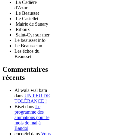
.La Cadière
d'Azur
.Le Beausset
.Le Castellet
.Mairie de Sanary
.Riboux
.Saint-Cyr sur mer
Le beausset info
Le Beaussetan
Les échos du
Beausset
Commentaires
récents
Al wala wal bara
dans
UN PEU DE
TOLÉRANCE !
Biset
dans
Le
programme des
animations pour le
mois de mai à
Bandol
cocogirl
dans
Vous