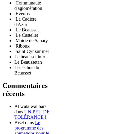
.Communauté
d'aglomération
.Evenos
.La Cadière
d'Azur
.Le Beausset
.Le Castellet
.Mairie de Sanary
.Riboux
.Saint-Cyr sur mer
Le beausset info
Le Beaussetan
Les échos du
Beausset
Commentaires
récents
Al wala wal bara
dans
UN PEU DE
TOLÉRANCE !
Biset
dans
Le
programme des
animations pour le