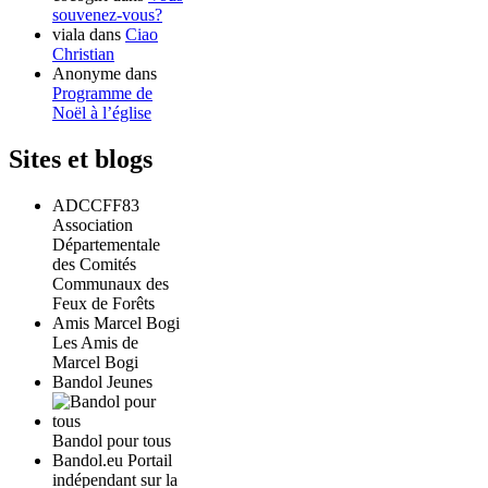
souvenez-vous?
viala
dans
Ciao
Christian
Anonyme
dans
Programme de
Noël à l’église
Sites et blogs
ADCCFF83
Association
Départementale
des Comités
Communaux des
Feux de Forêts
Amis Marcel Bogi
Les Amis de
Marcel Bogi
Bandol Jeunes
Bandol pour tous
Bandol.eu Portail
indépendant sur la