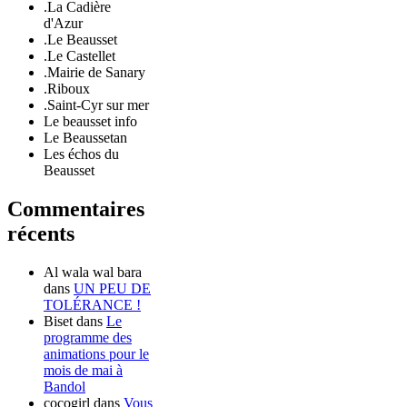
.La Cadière
d'Azur
.Le Beausset
.Le Castellet
.Mairie de Sanary
.Riboux
.Saint-Cyr sur mer
Le beausset info
Le Beaussetan
Les échos du
Beausset
Commentaires
récents
Al wala wal bara
dans
UN PEU DE
TOLÉRANCE !
Biset
dans
Le
programme des
animations pour le
mois de mai à
Bandol
cocogirl
dans
Vous