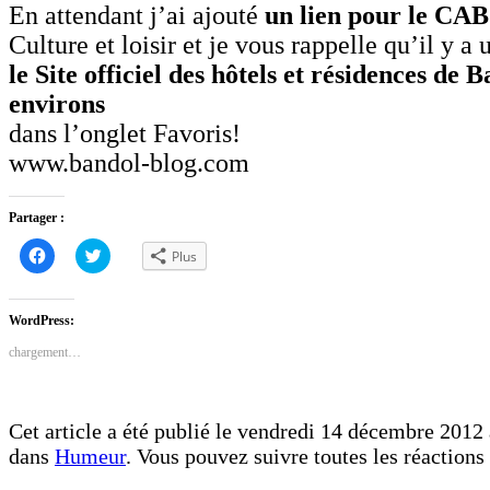
En attendant j’ai ajouté
un lien pour le CAB
Culture et loisir et je vous rappelle qu’il y a 
le Site officiel des hôtels et résidences de B
environs
dans l’onglet Favoris!
www.bandol-blog.com
Partager :
Cliquez
Cliquez
Plus
pour
pour
partager
partager
sur
sur
Facebook(ouvre
Twitter(ouvre
dans
dans
WordPress:
une
une
nouvelle
nouvelle
chargement…
fenêtre)
fenêtre)
Cet article a été publié le vendredi 14 décembre 2012 
dans
Humeur
. Vous pouvez suivre toutes les réactions