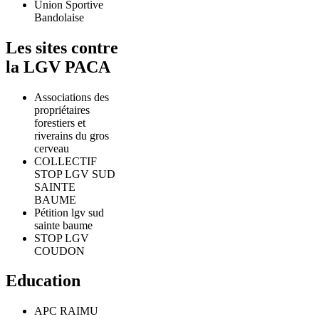
Union Sportive
Bandolaise
Les sites contre
la LGV PACA
Associations des
propriétaires
forestiers et
riverains du gros
cerveau
COLLECTIF
STOP LGV SUD
SAINTE
BAUME
Pétition lgv sud
sainte baume
STOP LGV
COUDON
Education
APC RAIMU