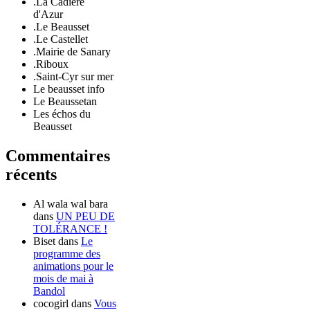
.La Cadière
d'Azur
.Le Beausset
.Le Castellet
.Mairie de Sanary
.Riboux
.Saint-Cyr sur mer
Le beausset info
Le Beaussetan
Les échos du
Beausset
Commentaires
récents
Al wala wal bara
dans
UN PEU DE
TOLÉRANCE !
Biset
dans
Le
programme des
animations pour le
mois de mai à
Bandol
cocogirl
dans
Vous