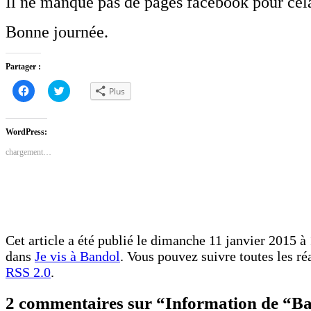
Il ne manque pas de pages facebook pour cel
Bonne journée.
Partager :
Cliquez
Cliquez
Plus
pour
pour
partager
partager
sur
sur
Facebook(ouvre
Twitter(ouvre
dans
dans
WordPress:
une
une
nouvelle
nouvelle
chargement…
fenêtre)
fenêtre)
Cet article a été publié le dimanche 11 janvier 2015 à 
dans
Je vis à Bandol
. Vous pouvez suivre toutes les ré
RSS 2.0
.
2 commentaires sur “Information de “B