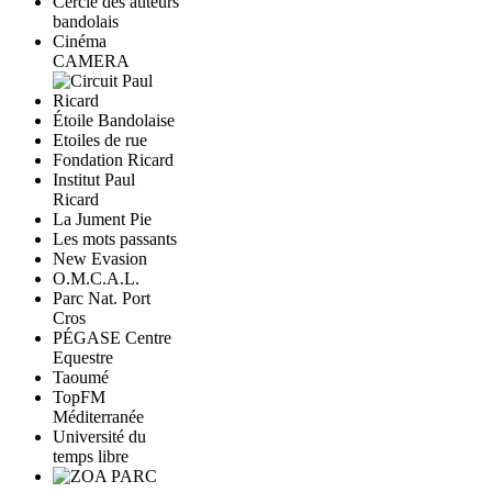
Cercle des auteurs
bandolais
Cinéma
CAMERA
Étoile Bandolaise
Etoiles de rue
Fondation Ricard
Institut Paul
Ricard
La Jument Pie
Les mots passants
New Evasion
O.M.C.A.L.
Parc Nat. Port
Cros
PÉGASE Centre
Equestre
Taoumé
TopFM
Méditerranée
Université du
temps libre