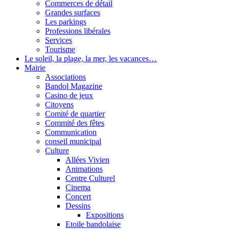
Commerces de détail
Grandes surfaces
Les parkings
Professions libérales
Services
Tourisme
Le soleil, la plage, la mer, les vacances…
Mairie
Associations
Bandol Magazine
Casino de jeux
Citoyens
Comité de quartier
Commité des fêtes
Communication
conseil municipal
Culture
Allées Vivien
Animations
Centre Culturel
Cinema
Concert
Dessins
Expositions
Etoile bandolaise