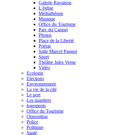
Galerie Ravaisou
L'église
Médiathèque
Musique
Office du Tourisme
Parc du Cannet
Photos
Place de la Liberté
Poésie
Salle Marcel Pagnol
Sport
Théâtre Jules Verne
Vidéo
Ecologie
Elections
Environnement
La vie de la cité
Le port
Les quartiers
logements
Office du Tourisme
Opposition
Police
Politique
Santé