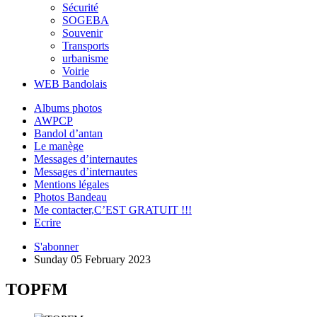
Sécurité
SOGEBA
Souvenir
Transports
urbanisme
Voirie
WEB Bandolais
Albums photos
AWPCP
Bandol d’antan
Le manège
Messages d’internautes
Messages d’internautes
Mentions légales
Photos Bandeau
Me contacter,C’EST GRATUIT !!!
Ecrire
S'abonner
Sunday 05 February 2023
TOPFM