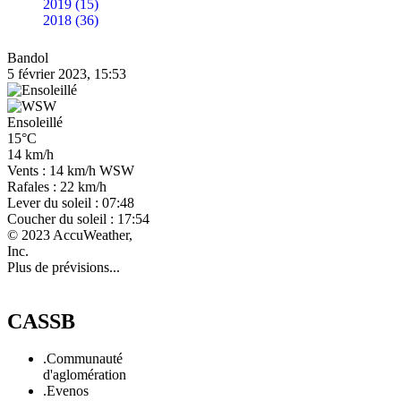
2019 (15)
2018 (36)
Bandol
5 février 2023, 15:53
Ensoleillé
15°C
14 km/h
Vents : 14 km/h WSW
Rafales : 22 km/h
Lever du soleil : 07:48
Coucher du soleil : 17:54
© 2023 AccuWeather,
Inc.
Plus de prévisions...
CASSB
.Communauté
d'aglomération
.Evenos