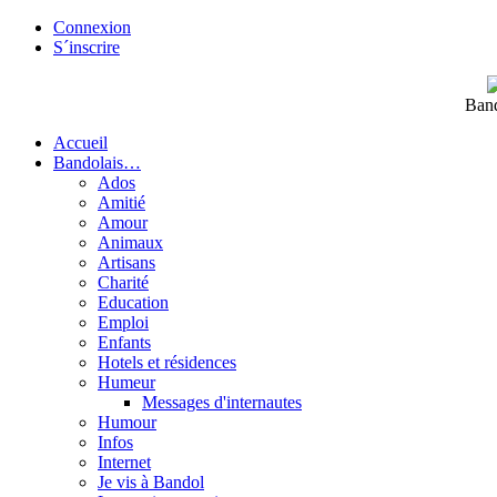
Connexion
S´inscrire
Band
Accueil
Bandolais…
Ados
Amitié
Amour
Animaux
Artisans
Charité
Education
Emploi
Enfants
Hotels et résidences
Humeur
Messages d'internautes
Humour
Infos
Internet
Je vis à Bandol