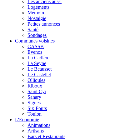
Les anciens aussi
Logements
Mémoire
Nostalgie
Petites annonces
Santé
Sondages
Communes voisines
CASSB
Evenos
La Cadière
La Seyne
Le Beausset
Le Castellet
Ollioules
Riboux
Saint Cyr
Sanary
Signes
Six-Fours
Toulon
L'Economie
Animations
Artisans
Bars et Restaurants