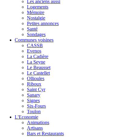
Les anciens aussi
Logements
Mémoire
Nostalgie
Petites annonces
Santé
Sondages
Communes voisines
CASSB
Evenos
La Cadière
La Seyne
Le Beausset
Le Castellet
Ollioules
Riboux
Saint Cyr
Sanary
Signes
Six-Fours
Toulon
L'Economie
Animations
Artisans
Bars et Restaurants