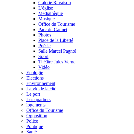
Galerie Ravaisou
L'église
Médiathèque
Musique
Office du Tourisme
Parc du Cannet
Photos
Place de la Liberté
Poésie
Salle Marcel Pagnol
Sport
Théâtre Jules Verne
Vidéo
Ecologie
Elections
Environnement
La vie de la cité
Le port
Les quartiers
logements
Office du Tourisme
Opposition
Police
Politique
Santé