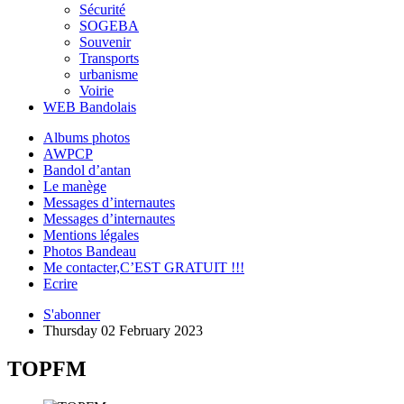
Sécurité
SOGEBA
Souvenir
Transports
urbanisme
Voirie
WEB Bandolais
Albums photos
AWPCP
Bandol d’antan
Le manège
Messages d’internautes
Messages d’internautes
Mentions légales
Photos Bandeau
Me contacter,C’EST GRATUIT !!!
Ecrire
S'abonner
Thursday 02 February 2023
TOPFM