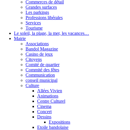
Commerces de détail
Grandes surfaces
Les parkings
Professions libérales
Services
Tourisme
Le soleil, la plage, la mer, les vacances…
Mairie
Associations
Bandol Magazine
Casino de jeux
Citoyens
Comité de quartier
Commité des fêtes
Communication
conseil municipal
Culture
Allées Vivien
Animations
Centre Culturel
Cinema
Concert
Dessins
Expositions
Etoile bandolaise