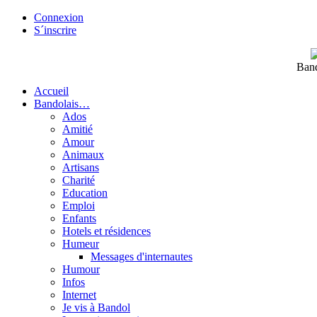
Connexion
S´inscrire
Band
Accueil
Bandolais…
Ados
Amitié
Amour
Animaux
Artisans
Charité
Education
Emploi
Enfants
Hotels et résidences
Humeur
Messages d'internautes
Humour
Infos
Internet
Je vis à Bandol