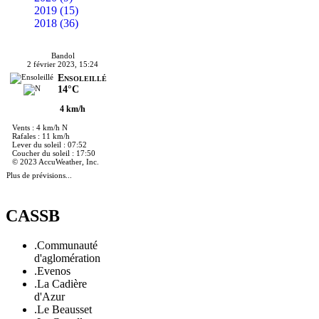
2019 (15)
2018 (36)
Bandol
2 février 2023, 15:24
Ensoleillé
14°C
4 km/h
Vents : 4 km/h N
Rafales : 11 km/h
Lever du soleil : 07:52
Coucher du soleil : 17:50
© 2023 AccuWeather, Inc.
Plus de prévisions...
CASSB
.Communauté
d'aglomération
.Evenos
.La Cadière
d'Azur
.Le Beausset