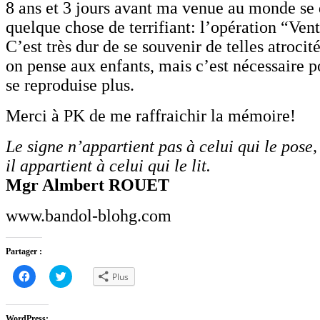
8 ans et 3 jours avant ma venue au monde se 
quelque chose de terrifiant: l’opération “Vent
C’est très dur de se souvenir de telles atrocit
on pense aux enfants, mais c’est nécessaire p
se reproduise plus.
Merci à PK de me raffraichir la mémoire!
Le signe n’appartient pas à celui qui le pose,
il appartient à celui qui le lit.
Mgr Almbert ROUET
www.bandol-blohg.com
Partager :
Cliquez
Cliquez
Plus
pour
pour
partager
partager
sur
sur
Facebook(ouvre
Twitter(ouvre
dans
dans
WordPress: