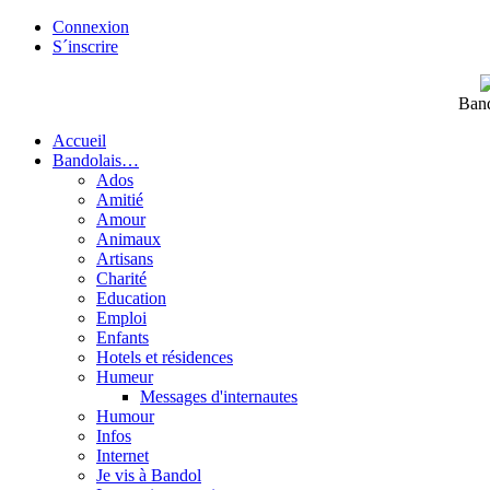
Connexion
S´inscrire
Band
Accueil
Bandolais…
Ados
Amitié
Amour
Animaux
Artisans
Charité
Education
Emploi
Enfants
Hotels et résidences
Humeur
Messages d'internautes
Humour
Infos
Internet
Je vis à Bandol