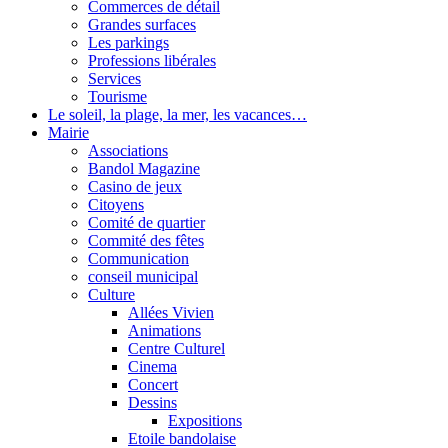
Commerces de détail
Grandes surfaces
Les parkings
Professions libérales
Services
Tourisme
Le soleil, la plage, la mer, les vacances…
Mairie
Associations
Bandol Magazine
Casino de jeux
Citoyens
Comité de quartier
Commité des fêtes
Communication
conseil municipal
Culture
Allées Vivien
Animations
Centre Culturel
Cinema
Concert
Dessins
Expositions
Etoile bandolaise