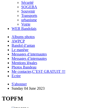
Sécurité
SOGEBA
Souvenir
Transports
urbanisme
Voirie
WEB Bandolais
Albums photos
AWPCP
Bandol d’antan
Le manège
Messages d’internautes
Messages d’internautes
Mentions légales
Photos Bandeau
Me contacter,C’EST GRATUIT !!!
Ecrire
S'abonner
Sunday 04 June 2023
TOPFM