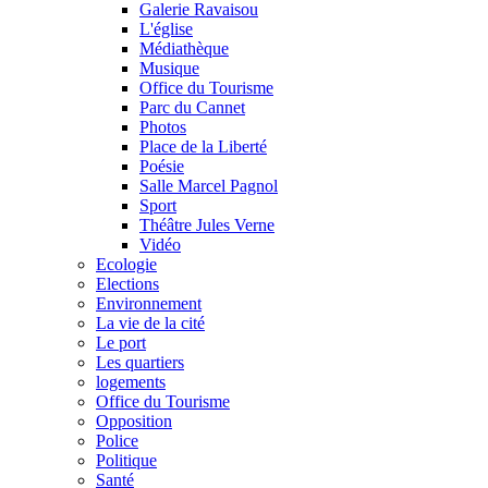
Galerie Ravaisou
L'église
Médiathèque
Musique
Office du Tourisme
Parc du Cannet
Photos
Place de la Liberté
Poésie
Salle Marcel Pagnol
Sport
Théâtre Jules Verne
Vidéo
Ecologie
Elections
Environnement
La vie de la cité
Le port
Les quartiers
logements
Office du Tourisme
Opposition
Police
Politique
Santé