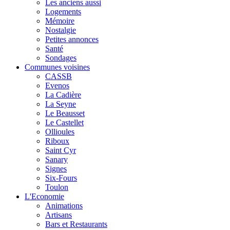
Les anciens aussi
Logements
Mémoire
Nostalgie
Petites annonces
Santé
Sondages
Communes voisines
CASSB
Evenos
La Cadière
La Seyne
Le Beausset
Le Castellet
Ollioules
Riboux
Saint Cyr
Sanary
Signes
Six-Fours
Toulon
L'Economie
Animations
Artisans
Bars et Restaurants