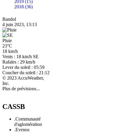
2019 (15)
2018 (36)
Bandol
4 juin 2023, 13:13
Pluie
23°C
18 km/h
Vents : 18 km/h SE
Rafales : 29 km/h
Lever du soleil : 05:59
Coucher du soleil : 21:12
© 2023 AccuWeather,
Inc.
Plus de prévisions...
CASSB
.Communauté
d'aglomération
.Evenos