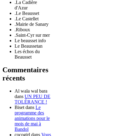
.La Cadière
d'Azur
.Le Beausset
.Le Castellet
.Mairie de Sanary
.Riboux
.Saint-Cyr sur mer
Le beausset info
Le Beaussetan
Les échos du
Beausset
Commentaires
récents
Al wala wal bara
dans
UN PEU DE
TOLÉRANCE !
Biset
dans
Le
programme des
animations pour le
mois de mai à
Bandol
cocogirl
dans
Vous