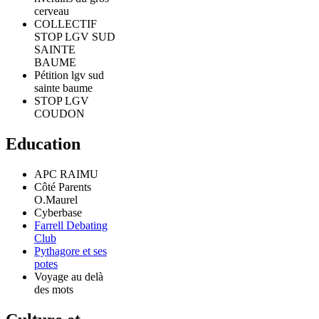
cerveau
COLLECTIF
STOP LGV SUD
SAINTE
BAUME
Pétition lgv sud
sainte baume
STOP LGV
COUDON
Education
APC RAIMU
Côté Parents
O.Maurel
Cyberbase
Farrell Debating
Club
Pythagore et ses
potes
Voyage au delà
des mots