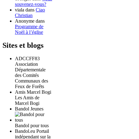
souvenez-vous?
viala
dans
Ciao
Christian
Anonyme
dans
Programme de
Noël à l’église
Sites et blogs
ADCCFF83
Association
Départementale
des Comités
Communaux des
Feux de Forêts
Amis Marcel Bogi
Les Amis de
Marcel Bogi
Bandol Jeunes
Bandol pour tous
Bandol.eu Portail
indépendant sur la