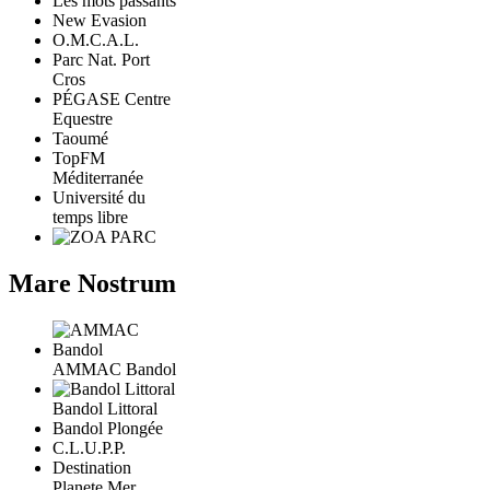
Les mots passants
New Evasion
O.M.C.A.L.
Parc Nat. Port
Cros
PÉGASE Centre
Equestre
Taoumé
TopFM
Méditerranée
Université du
temps libre
Mare Nostrum
AMMAC Bandol
Bandol Littoral
Bandol Plongée
C.L.U.P.P.
Destination
Planete Mer