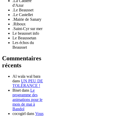
.La Cadière
d'Azur
.Le Beausset
.Le Castellet
.Mairie de Sanary
.Riboux
.Saint-Cyr sur mer
Le beausset info
Le Beaussetan
Les échos du
Beausset
Commentaires
récents
Al wala wal bara
dans
UN PEU DE
TOLÉRANCE !
Biset
dans
Le
programme des
animations pour le
mois de mai à
Bandol
cocogirl
dans
Vous