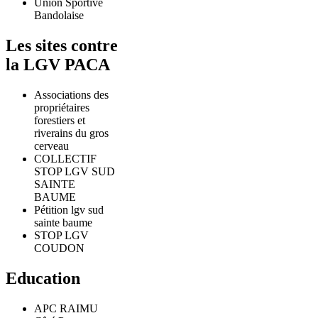
Union Sportive
Bandolaise
Les sites contre
la LGV PACA
Associations des
propriétaires
forestiers et
riverains du gros
cerveau
COLLECTIF
STOP LGV SUD
SAINTE
BAUME
Pétition lgv sud
sainte baume
STOP LGV
COUDON
Education
APC RAIMU