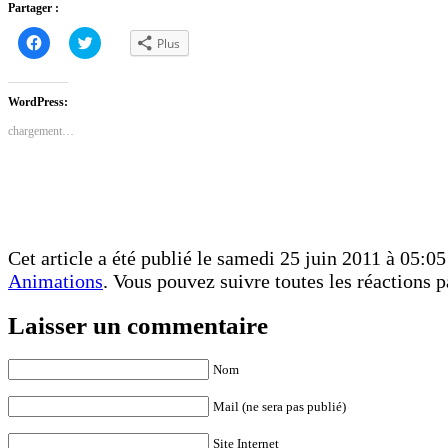
Partager :
Cliquez
Cliquez
Plus
pour
pour
partager
partager
sur
sur
Facebook(ouvre
Twitter(ouvre
dans
dans
WordPress:
une
une
nouvelle
nouvelle
chargement…
fenêtre)
fenêtre)
Cet article a été publié le samedi 25 juin 2011 à 05:05
Animations
. Vous pouvez suivre toutes les réactions p
Laisser un commentaire
Nom
Mail (ne sera pas publié)
Site Internet