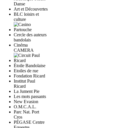
Danse
Art et Découvertes
BLC loisirs et
culture
Cercle des auteurs
bandolais
Cinéma
CAMERA
Étoile Bandolaise
Etoiles de rue
Fondation Ricard
Institut Paul
Ricard
La Jument Pie
Les mots passants
New Evasion
O.M.C.A.L.
Parc Nat. Port
Cros
PÉGASE Centre
Equestre