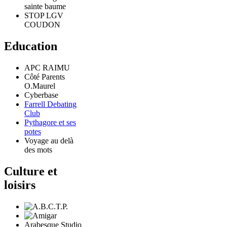
sainte baume
STOP LGV
COUDON
Education
APC RAIMU
Côté Parents
O.Maurel
Cyberbase
Farrell Debating
Club
Pythagore et ses
potes
Voyage au delà
des mots
Culture et
loisirs
Arabesque Studio