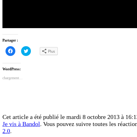
Partager :
Cliquez
Cliquez
Plus
pour
pour
partager
partager
sur
sur
Facebook(ouvre
Twitter(ouvre
dans
dans
WordPress:
une
une
nouvelle
nouvelle
chargement…
fenêtre)
fenêtre)
Cet article a été publié le mardi 8 octobre 2013 à 16:1
Je vis à Bandol
. Vous pouvez suivre toutes les réactio
2.0
.