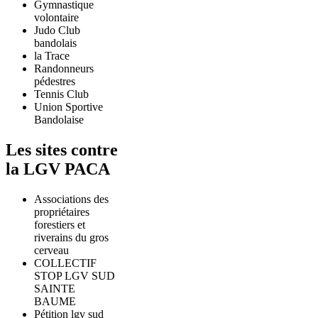
Gymnastique
volontaire
Judo Club
bandolais
la Trace
Randonneurs
pédestres
Tennis Club
Union Sportive
Bandolaise
Les sites contre
la LGV PACA
Associations des
propriétaires
forestiers et
riverains du gros
cerveau
COLLECTIF
STOP LGV SUD
SAINTE
BAUME
Pétition lgv sud