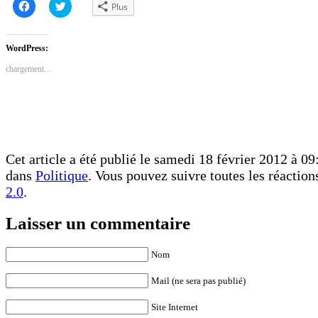
Cliquez
Cliquez
Plus
pour
pour
partager
partager
sur
sur
Facebook(ouvre
Twitter(ouvre
dans
dans
WordPress:
une
une
nouvelle
nouvelle
chargement…
fenêtre)
fenêtre)
Cet article a été publié le samedi 18 février 2012 à 09:
dans
Politique
. Vous pouvez suivre toutes les réaction
2.0
.
Laisser un commentaire
Nom
Mail (ne sera pas publié)
Site Internet