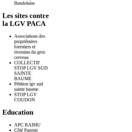
Bandolaise
Les sites contre
la LGV PACA
Associations des
propriétaires
forestiers et
riverains du gros
cerveau
COLLECTIF
STOP LGV SUD
SAINTE
BAUME
Pétition lgv sud
sainte baume
STOP LGV
COUDON
Education
APC RAIMU
Côté Parents