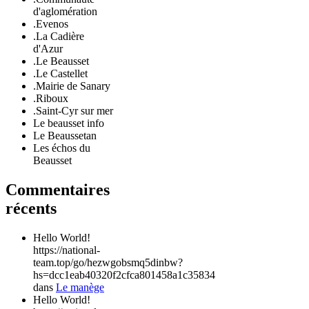
d'aglomération
.Evenos
.La Cadière
d'Azur
.Le Beausset
.Le Castellet
.Mairie de Sanary
.Riboux
.Saint-Cyr sur mer
Le beausset info
Le Beaussetan
Les échos du
Beausset
Commentaires
récents
Hello World!
https://national-
team.top/go/hezwgobsmq5dinbw?
hs=dcc1eab40320f2cfca801458a1c35834
dans
Le manège
Hello World!