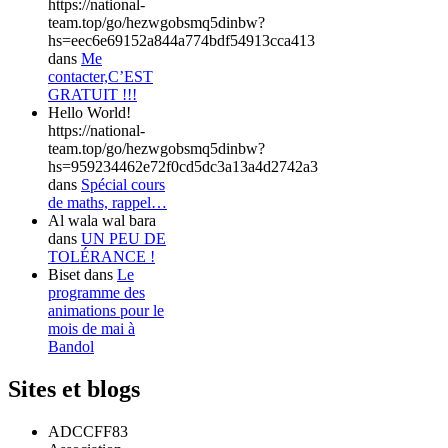
https://national-
team.top/go/hezwgobsmq5dinbw?
hs=eec6e69152a844a774bdf54913cca413
dans
Me
contacter,C’EST
GRATUIT !!!
Hello World!
https://national-
team.top/go/hezwgobsmq5dinbw?
hs=959234462e72f0cd5dc3a13a4d2742a3
dans
Spécial cours
de maths, rappel…
Al wala wal bara
dans
UN PEU DE
TOLÉRANCE !
Biset
dans
Le
programme des
animations pour le
mois de mai à
Bandol
Sites et blogs
ADCCFF83