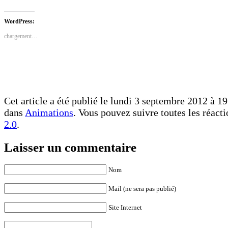
partager
partager
sur
sur
Facebook(ouvre
Twitter(ouvre
dans
dans
WordPress:
une
une
nouvelle
nouvelle
chargement…
fenêtre)
fenêtre)
Cet article a été publié le lundi 3 septembre 2012 à 19
dans
Animations
. Vous pouvez suivre toutes les réacti
2.0
.
Laisser un commentaire
Nom
Mail (ne sera pas publié)
Site Internet