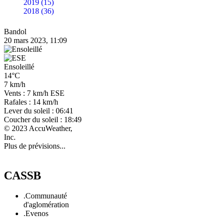
2019 (15)
2018 (36)
Bandol
20 mars 2023, 11:09
Ensoleillé
14°C
7 km/h
Vents : 7 km/h ESE
Rafales : 14 km/h
Lever du soleil : 06:41
Coucher du soleil : 18:49
© 2023 AccuWeather,
Inc.
Plus de prévisions...
CASSB
.Communauté
d'aglomération
.Evenos