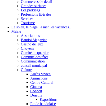
Commerces de détail
Grandes surfaces
Les parkings
Professions libérales
Services
Tourisme
Le soleil, la plage, la mer, les vacances…
Mairie
Associations
Bandol Magazine
Casino de jeux
Citoyens
Comité de quartier
Commité des fêtes
Communication
conseil municipal
Culture
Allées Vivien
Animations
Centre Culturel
Cinema
Concert
Dessins
Expositions
Etoile bandolaise