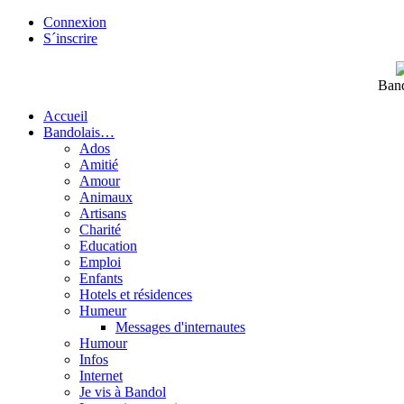
Connexion
S´inscrire
Band
Accueil
Bandolais…
Ados
Amitié
Amour
Animaux
Artisans
Charité
Education
Emploi
Enfants
Hotels et résidences
Humeur
Messages d'internautes
Humour
Infos
Internet
Je vis à Bandol