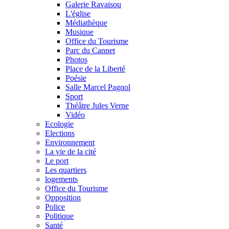
Galerie Ravaisou
L'église
Médiathèque
Musique
Office du Tourisme
Parc du Cannet
Photos
Place de la Liberté
Poésie
Salle Marcel Pagnol
Sport
Théâtre Jules Verne
Vidéo
Ecologie
Elections
Environnement
La vie de la cité
Le port
Les quartiers
logements
Office du Tourisme
Opposition
Police
Politique
Santé