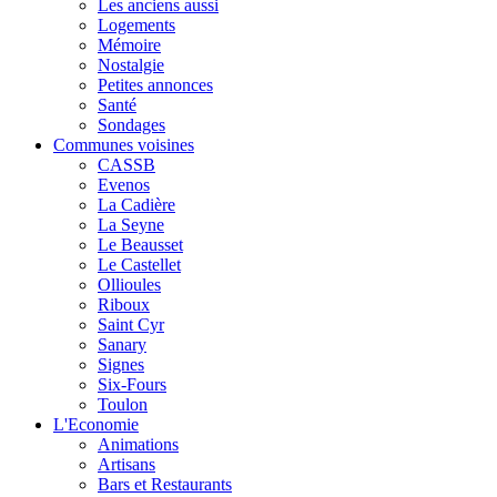
Les anciens aussi
Logements
Mémoire
Nostalgie
Petites annonces
Santé
Sondages
Communes voisines
CASSB
Evenos
La Cadière
La Seyne
Le Beausset
Le Castellet
Ollioules
Riboux
Saint Cyr
Sanary
Signes
Six-Fours
Toulon
L'Economie
Animations
Artisans
Bars et Restaurants