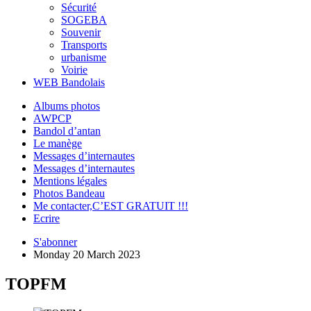
Sécurité
SOGEBA
Souvenir
Transports
urbanisme
Voirie
WEB Bandolais
Albums photos
AWPCP
Bandol d’antan
Le manège
Messages d’internautes
Messages d’internautes
Mentions légales
Photos Bandeau
Me contacter,C’EST GRATUIT !!!
Ecrire
S'abonner
Monday 20 March 2023
TOPFM